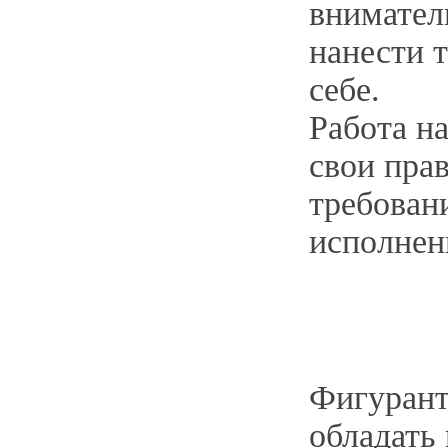
внимател
нанести 
себе.
Работа н
свои пра
требован
исполнен
Фигурант
обладать