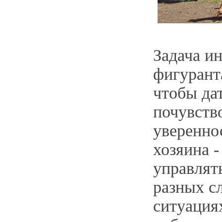
Задача и
фигурант
чтобы да
почувств
увереннос
хозяина -
управлят
разных с
ситуация