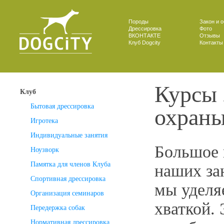
Породы
Закон и 
Дрессировка
Фото
ВКОНТАКТЕ
Отзывы
Клуб Dogcity
Контакты
Курсы 
Клуб
охран
Бытовая дрессировка
Игротека
Индивидуальные занятия
Большое 
Ноузворк
Памятка для членов Клуба
наших за
Спортивная дрессировка
мы уделя
Организация семинаров
хваткой.
Передержка собак
Нормативная дрессировка