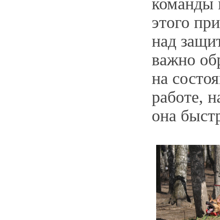
команды 
этого пр
над защи
важно об
на состоя
работе, н
она быстр