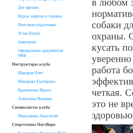
в любом 
Дог-фитнес
нормативе
Курсы защиты и охраны
собаки д
Ринговая подготовка
охраны. 
Устав Клуба
Заявление
кусать п
Оформление документов
РКФ
уверенно
Инструкторы клуба
работа б
Макаров Олег
эффектив
Макарова Екатерина
четкая. С
Красенкова Ирина
Алексеева Валерия
это не вр
Специалисты клуба
здоровью
Максимова Анастасия
Спортсмены НоузВорк