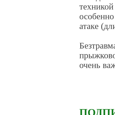
техникой
особенно
атаке (д
Безтравм
прыжково
очень ва
ПОДП