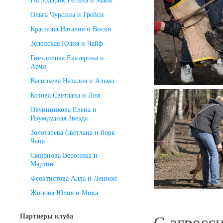
Господарик Регина и Майк
Ольга Чурсина и Грейси
Краснова Наталия и Виски
Зеленская Юлия и Чайф
Гнездилова Екатерина и
Арчи
Васильева Наталия и Альма
Котова Светлана и Лия
Овчинникова Елена и
Изумрудная Звезда
Золотарева Светлана и йорк
Чапа
Смирнова Вероника и
Мартин
Феоктистова Алла и Леннон
Жилова Юлия и Мика
Партнеры клуба
С агресс