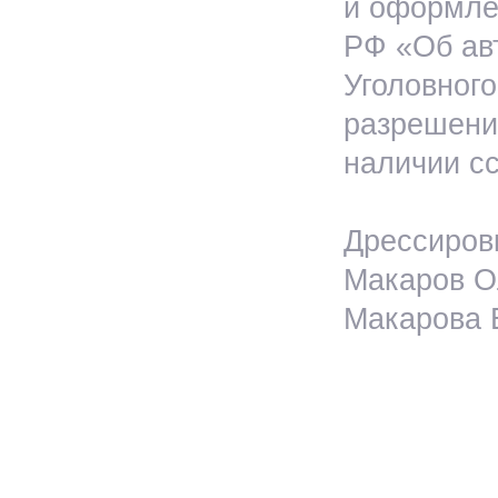
и оформлен
РФ «Об ав
Уголовног
разрешения
наличии сс
Дрессировк
Макаров Ол
Макарова Е