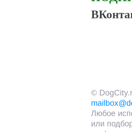
ВКонт
© DogCity
mailbox@do
Любое исп
или подбо