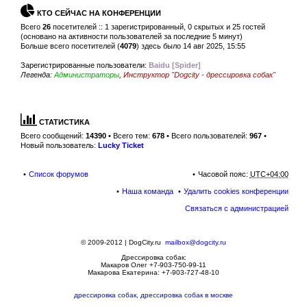
КТО СЕЙЧАС НА КОНФЕРЕНЦИИ
Всего
26
посетителей :: 1 зарегистрированный, 0 скрытых и 25 гостей
(основано на активности пользователей за последние 5 минут)
Больше всего посетителей (
4079
) здесь было 14 авг 2025, 15:55
Зарегистрированные пользователи:
Baidu [Spider]
Легенда:
Администраторы
,
Инструктор "Dogcity - дрессировка собак"
СТАТИСТИКА
Всего сообщений:
14390
• Всего тем:
678
• Всего пользователей:
967
•
Новый пользователь:
Lucky Ticket
Список форумов
Часовой пояс:
UTC+04:00
Наша команда
Удалить cookies конференции
Связаться с администрацией
© 2009-2012 | DogCity.ru
mailbox@dogcity.ru
Дрессировка собак:
Макаров Олег +7-903-750-99-11
Макарова Екатерина: +7-903-727-48-10
дрессировка собак, дрессировка собак в москве