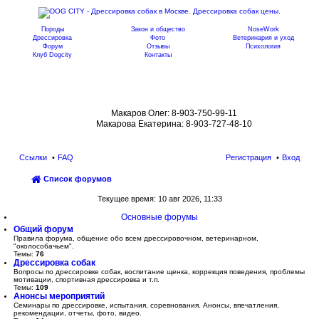
Породы
Закон и общество
NoseWork
Дрессировка
Фото
Ветеринария и уход
Форум
Отзывы
Психология
Клуб Dogcity
Контакты
Записаться на дрессировку собаки в
Москве:
Макаров Олег: 8-903-750-99-11
Макарова Екатерина: 8-903-727-48-10
Ссылки
FAQ
Регистрация
Вход
Список форумов
ои
Текущее время: 10 авг 2026, 11:33
ск
Основные форумы
Общий форум
Правила форума, общение обо всем дрессировочном, ветеринарном,
"околособачьем".
Темы:
76
Дрессировка собак
Вопросы по дрессировке собак, воспитание щенка, коррекция поведения, проблемы
мотивации, спортивная дрессировка и т.п.
Темы:
109
Анонсы мероприятий
Семинары по дрессировке, испытания, соревнования. Анонсы, впечатления,
рекомендации, отчеты, фото, видео.