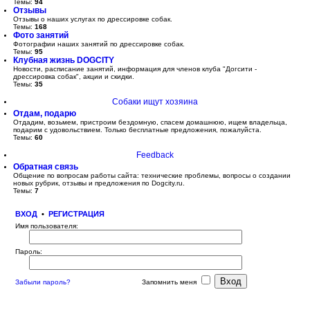
Темы:
94
Отзывы
Отзывы о наших услугах по дрессировке собак.
Темы:
168
Фото занятий
Фотографии наших занятий по дрессировке собак.
Темы:
95
Клубная жизнь DOGCITY
Новости, расписание занятий, информация для членов клуба "Догсити -
дрессировка собак", акции и скидки.
Темы:
35
Собаки ищут хозяина
Отдам, подарю
Отдадим, возьмем, пристроим бездомную, спасем домашнюю, ищем владельца,
подарим с удовольствием. Только бесплатные предложения, пожалуйста.
Темы:
60
Feedback
Обратная связь
Общение по вопросам работы сайта: технические проблемы, вопросы о создании
новых рубрик, отзывы и предложения по Dogcity.ru.
Темы:
7
ВХОД
•
РЕГИСТРАЦИЯ
Имя пользователя:
Пароль:
Забыли пароль?
Запомнить меня