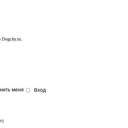
Dogcity.ru.
нить меня
т)