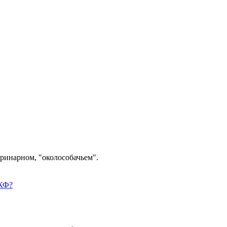
ринарном, "околособачьем".
РКФ?