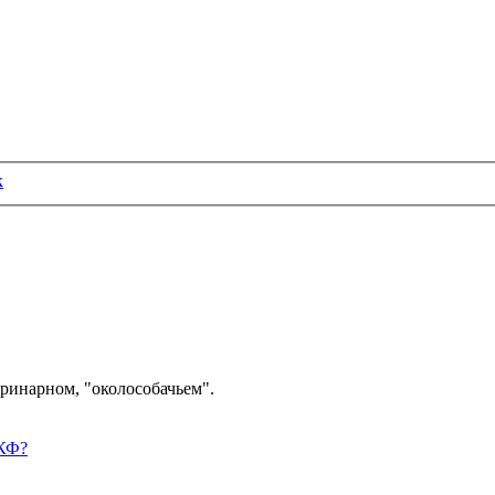
к
ринарном, "околособачьем".
РКФ?