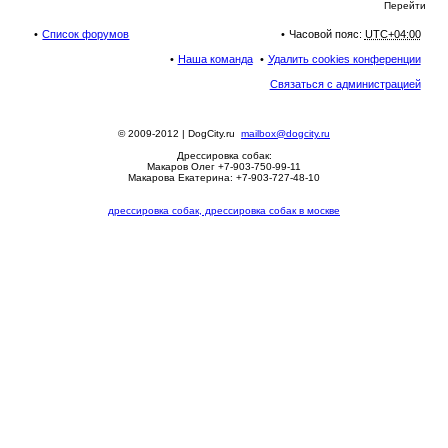
Перейти
Список форумов
Часовой пояс:
UTC+04:00
Наша команда
Удалить cookies конференции
Связаться с администрацией
© 2009-2012 | DogCity.ru
mailbox@dogcity.ru
Дрессировка собак:
Макаров Олег +7-903-750-99-11
Макарова Екатерина: +7-903-727-48-10
дрессировка собак, дрессировка собак в москве