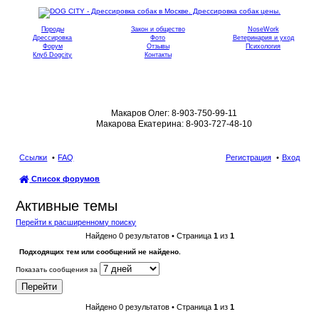
Породы
Закон и общество
NoseWork
Дрессировка
Фото
Ветеринария и уход
Форум
Отзывы
Психология
Клуб Dogcity
Контакты
Записаться на дрессировку собаки в
Москве:
Макаров Олег: 8-903-750-99-11
Макарова Екатерина: 8-903-727-48-10
Ссылки
FAQ
Регистрация
Вход
Список форумов
ои
Активные темы
ск
Перейти к расширенному поиску
Найдено 0 результатов • Страница
1
из
1
Подходящих тем или сообщений не найдено.
Показать сообщения за
Найдено 0 результатов • Страница
1
из
1