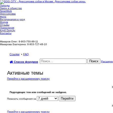
Породы
Закон и общество
NoseWork
Дрессировка
Фото
Ветеринария и уход
Форум
Отзывы
Психология
Клуб Dogcity
Контакты
Записаться на дрессировку собаки в Москве:
Макаров Олег: 8-903-750-99-11
Макарова Екатерина: 8-903-727-48-10
Ссылки
FAQ
Поиск
Расширен
Список форумов
Активные темы
Перейти к расширенному поиску
Подходящих тем или сообщений не найдено.
Показать сообщения за
Перейти к расширенному поиску