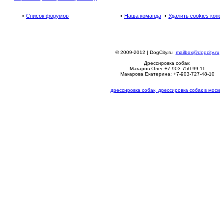
Список форумов
Наша команда
Удалить cookies ко
© 2009-2012 | DogCity.ru
mailbox@dogcity.ru
Дрессировка собак:
Макаров Олег +7-903-750-99-11
Макарова Екатерина: +7-903-727-48-10
дрессировка собак, дрессировка собак в моск