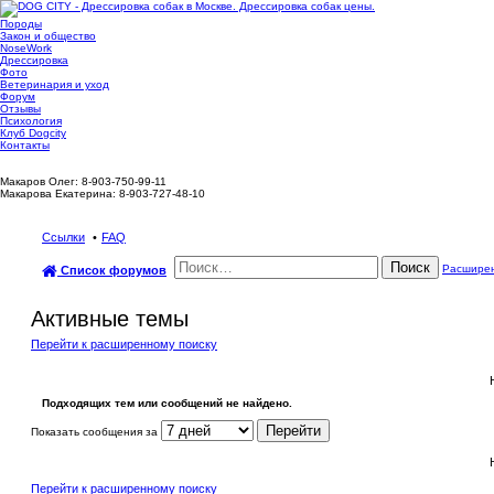
Породы
Закон и общество
NoseWork
Дрессировка
Фото
Ветеринария и уход
Форум
Отзывы
Психология
Клуб Dogcity
Контакты
Записаться на дрессировку собаки в Москве:
Макаров Олег: 8-903-750-99-11
Макарова Екатерина: 8-903-727-48-10
Ссылки
FAQ
Поиск
Расширен
Список форумов
Активные темы
Перейти к расширенному поиску
Подходящих тем или сообщений не найдено.
Показать сообщения за
Перейти к расширенному поиску