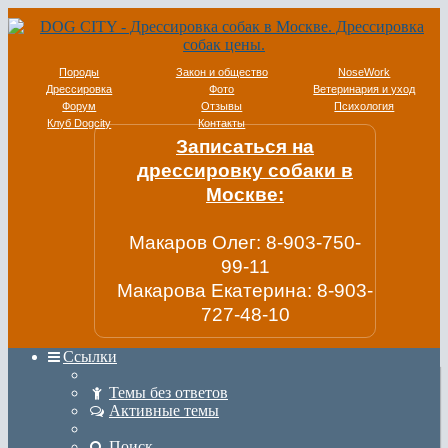
Породы
Закон и общество
NoseWork
Дрессировка
Фото
Ветеринария и уход
Форум
Отзывы
Психология
Клуб Dogcity
Контакты
Записаться на
дрессировку собаки в
Москве:
Макаров Олег: 8-903-750-
99-11
Макарова Екатерина: 8-903-
727-48-10
Ссылки
Темы без ответов
Активные темы
Поиск