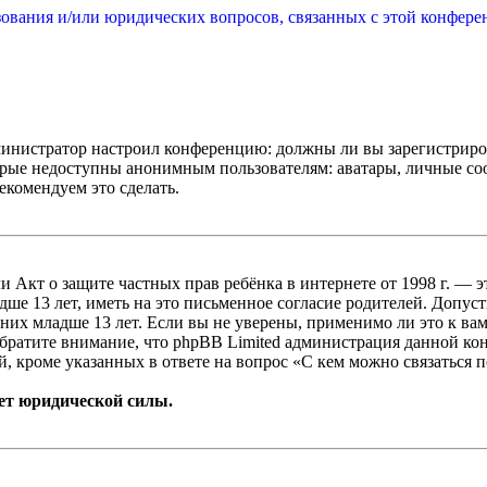
зования и/или юридических вопросов, связанных с этой конфере
администратор настроил конференцию: должны ли вы зарегистриро
рые недоступны анонимным пользователям: аватары, личные сообщ
екомендуем это сделать.
, или Акт о защите частных прав ребёнка в интернете от 1998 г.
е 13 лет, иметь на это письменное согласие родителей. Допус
х младше 13 лет. Если вы не уверены, применимо ли это к вам
Обратите внимание, что phpBB Limited администрация данной к
, кроме указанных в ответе на вопрос «С кем можно связаться 
ет юридической силы.