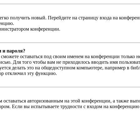
легко получить новый. Перейдите на страницу входа на конфер
енцию.
министратором конференции.
и и пароля?
ы сможете оставаться под своим именем на конференции только н
писью. Для того чтобы вам не приходилось вводить имя пользова
тся делать это на общедоступном компьютере, например в библи
тор отключил эту функцию.
вам оставаться авторизованным на этой конференции, а также в
ром. Если вы испытываете трудности с входом на конференцию 