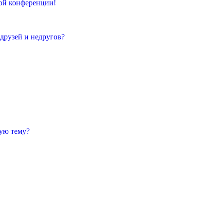
той конференции!
 друзей и недругов?
ную тему?