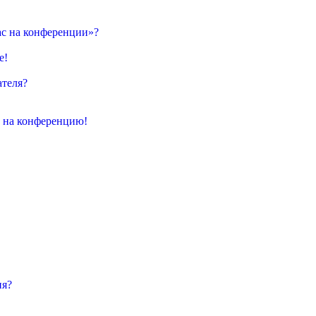
ас на конференции»?
е!
ателя?
и на конференцию!
ия?