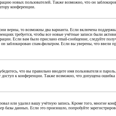
цию новых пользователей. Также возможно, что он заблокирова
ратору конференции.
 они верны, то возможны два варианта. Если включена поддержка
енциях требуется, чтобы все новые учётные записи были актив
трации. Если вам было прислано email-сообщение, следуйте пол
 он заблокирован спам-фильтром. Если вы уверены, что ввели пр
бедитесь, что вы правильно вводите имя пользователя и пароль
ыт доступ к конференции. Также возможно, что допущена ошибка
овал или удалил вашу учётную запись. Кроме того, многие кон
р базы данных. Если это произошло, попробуйте зарегистрироват