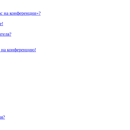
ас на конференции»?
е!
ателя?
и на конференцию!
ия?