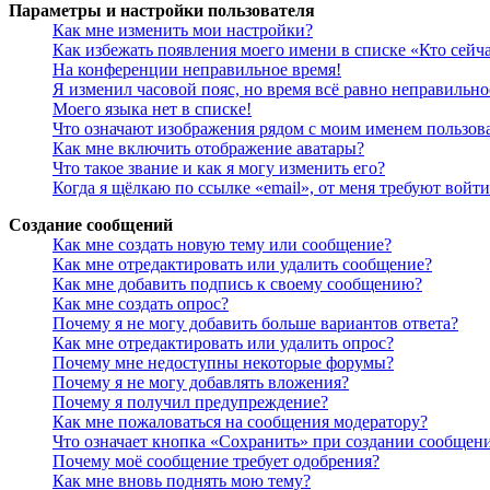
Параметры и настройки пользователя
Как мне изменить мои настройки?
Как избежать появления моего имени в списке «Кто сейч
На конференции неправильное время!
Я изменил часовой пояс, но время всё равно неправильно
Моего языка нет в списке!
Что означают изображения рядом с моим именем пользов
Как мне включить отображение аватары?
Что такое звание и как я могу изменить его?
Когда я щёлкаю по ссылке «email», от меня требуют войт
Создание сообщений
Как мне создать новую тему или сообщение?
Как мне отредактировать или удалить сообщение?
Как мне добавить подпись к своему сообщению?
Как мне создать опрос?
Почему я не могу добавить больше вариантов ответа?
Как мне отредактировать или удалить опрос?
Почему мне недоступны некоторые форумы?
Почему я не могу добавлять вложения?
Почему я получил предупреждение?
Как мне пожаловаться на сообщения модератору?
Что означает кнопка «Сохранить» при создании сообщен
Почему моё сообщение требует одобрения?
Как мне вновь поднять мою тему?