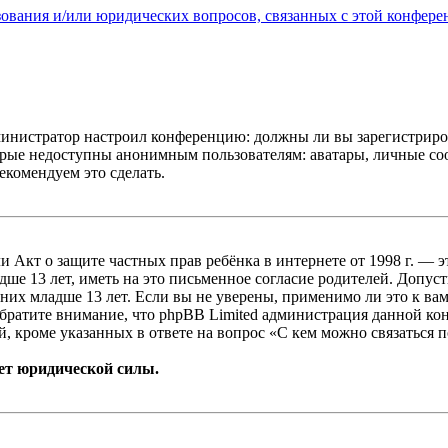
зования и/или юридических вопросов, связанных с этой конфере
администратор настроил конференцию: должны ли вы зарегистриро
рые недоступны анонимным пользователям: аватары, личные сообщ
екомендуем это сделать.
, или Акт о защите частных прав ребёнка в интернете от 1998 г.
е 13 лет, иметь на это письменное согласие родителей. Допус
х младше 13 лет. Если вы не уверены, применимо ли это к вам
Обратите внимание, что phpBB Limited администрация данной к
, кроме указанных в ответе на вопрос «С кем можно связаться 
ет юридической силы.