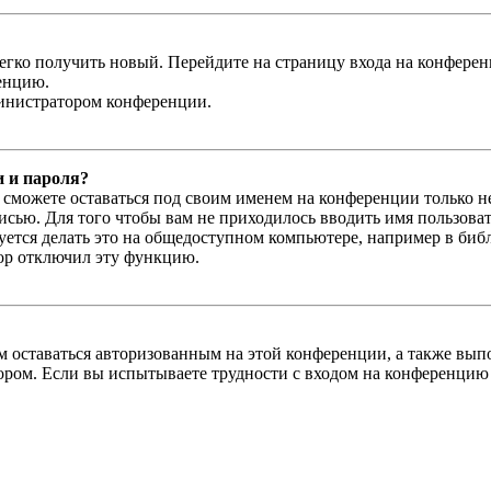
легко получить новый. Перейдите на страницу входа на конфер
енцию.
министратором конференции.
и и пароля?
ы сможете оставаться под своим именем на конференции только н
писью. Для того чтобы вам не приходилось вводить имя пользова
тся делать это на общедоступном компьютере, например в библи
тор отключил эту функцию.
вам оставаться авторизованным на этой конференции, а также в
ром. Если вы испытываете трудности с входом на конференцию 