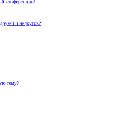
той конференции!
 друзей и недругов?
ную тему?