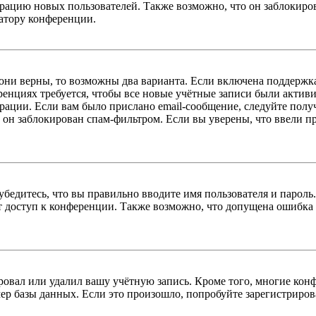
цию новых пользователей. Также возможно, что он заблокирова
ратору конференции.
 они верны, то возможны два варианта. Если включена поддержка
енциях требуется, чтобы все новые учётные записи были актив
трации. Если вам было прислано email-сообщение, следуйте пол
 он заблокирован спам-фильтром. Если вы уверены, что ввели пр
бедитесь, что вы правильно вводите имя пользователя и пароль
ыт доступ к конференции. Также возможно, что допущена ошибка
овал или удалил вашу учётную запись. Кроме того, многие кон
р базы данных. Если это произошло, попробуйте зарегистрироват