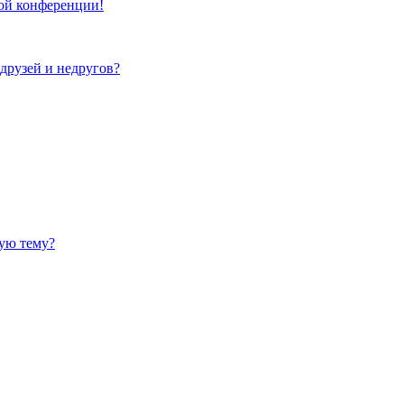
той конференции!
 друзей и недругов?
ную тему?