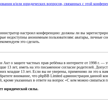
зования и/или юридических вопросов, связанных с этой конфере
администратор настроил конференцию: должны ли вы зарегистриро
рые недоступны анонимным пользователям: аватары, личные сообщ
екомендуем это сделать.
, или Акт о защите частных прав ребёнка в интернете от 1998 г.
е 13 лет, иметь на это письменное согласие родителей. Допус
х младше 13 лет. Если вы не уверены, применимо ли это к вам
Обратите внимание, что phpBB Limited администрация данной к
, кроме указанных в ответе на вопрос «С кем можно связаться 
ет юридической силы.