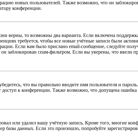
цию новых пользователей. Также возможно, что он заблокирова
ратору конференции.
 они верны, то возможны два варианта. Если включена поддержка
енциях требуется, чтобы все новые учётные записи были актив
трации. Если вам было прислано email-сообщение, следуйте пол
 он заблокирован спам-фильтром. Если вы уверены, что ввели пр
бедитесь, что вы правильно вводите имя пользователя и пароль
ыт доступ к конференции. Также возможно, что допущена ошибка
овал или удалил вашу учётную запись. Кроме того, многие кон
р базы данных. Если это произошло, попробуйте зарегистрироват