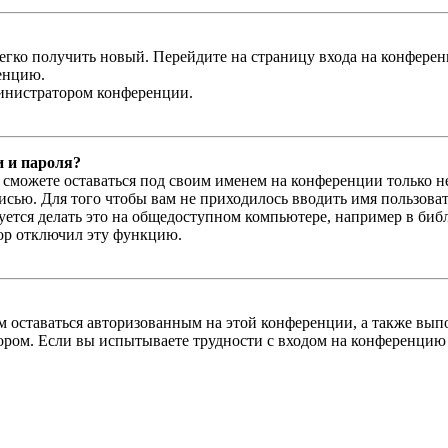
легко получить новый. Перейдите на страницу входа на конфер
енцию.
министратором конференции.
и и пароля?
ы сможете оставаться под своим именем на конференции только н
писью. Для того чтобы вам не приходилось вводить имя пользова
тся делать это на общедоступном компьютере, например в библи
тор отключил эту функцию.
вам оставаться авторизованным на этой конференции, а также в
ром. Если вы испытываете трудности с входом на конференцию 