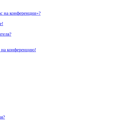
ас на конференции»?
е!
ателя?
и на конференцию!
ия?