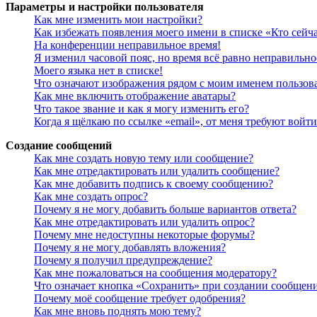
Параметры и настройки пользователя
Как мне изменить мои настройки?
Как избежать появления моего имени в списке «Кто сейч
На конференции неправильное время!
Я изменил часовой пояс, но время всё равно неправильно
Моего языка нет в списке!
Что означают изображения рядом с моим именем пользов
Как мне включить отображение аватары?
Что такое звание и как я могу изменить его?
Когда я щёлкаю по ссылке «email», от меня требуют войт
Создание сообщений
Как мне создать новую тему или сообщение?
Как мне отредактировать или удалить сообщение?
Как мне добавить подпись к своему сообщению?
Как мне создать опрос?
Почему я не могу добавить больше вариантов ответа?
Как мне отредактировать или удалить опрос?
Почему мне недоступны некоторые форумы?
Почему я не могу добавлять вложения?
Почему я получил предупреждение?
Как мне пожаловаться на сообщения модератору?
Что означает кнопка «Сохранить» при создании сообщен
Почему моё сообщение требует одобрения?
Как мне вновь поднять мою тему?