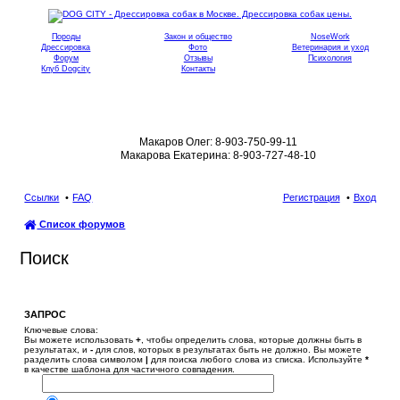
Породы
Закон и общество
NoseWork
Дрессировка
Фото
Ветеринария и уход
Форум
Отзывы
Психология
Клуб Dogcity
Контакты
Записаться на дрессировку собаки в
Москве:
Макаров Олег: 8-903-750-99-11
Макарова Екатерина: 8-903-727-48-10
Ссылки
FAQ
Регистрация
Вход
Список форумов
Поиск
ЗАПРОС
Ключевые слова:
Вы можете использовать
+
, чтобы определить слова, которые должны быть в
результатах, и
-
для слов, которых в результатах быть не должно. Вы можете
разделить слова символом
|
для поиска любого слова из списка. Используйте
*
в качестве шаблона для частичного совпадения.