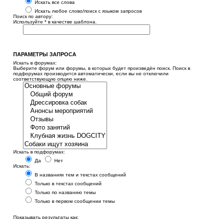
Искать все слова
Искать любое слово/поиск с языком запросов
Поиск по автору:
Используйте * в качестве шаблона.
ПАРАМЕТРЫ ЗАПРОСА
Искать в форумах:
Выберите форум или форумы, в которых будет произведён поиск. Поиск в
подфорумах производится автоматически, если вы не отключили
соответствующую опцию ниже.
Искать в подфорумах:
Да
Нет
Искать:
В названиях тем и текстах сообщений
Только в текстах сообщений
Только по названию темы
Только в первом сообщении темы
Показывать результаты как: