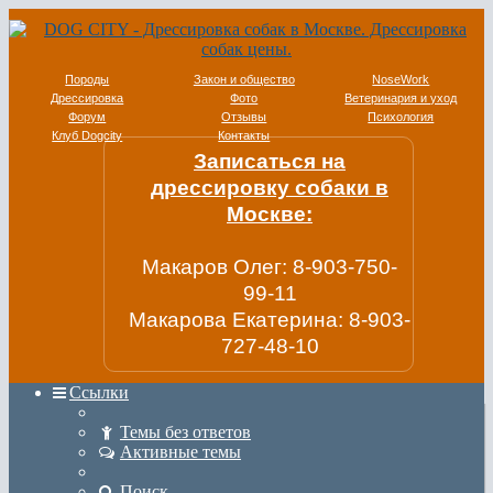
Породы
Закон и общество
NoseWork
Дрессировка
Фото
Ветеринария и уход
Форум
Отзывы
Психология
Клуб Dogcity
Контакты
Записаться на
дрессировку собаки в
Москве:
Макаров Олег: 8-903-750-
99-11
Макарова Екатерина: 8-903-
727-48-10
Ссылки
Темы без ответов
Активные темы
Поиск