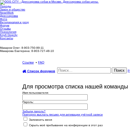
Породы
Закон и общество
NoseWork
Дрессировка
Фото
Ветеринария и уход
Форум
Отзывы
Психология
Клуб Dogcity
Контакты
Записаться на дрессировку собаки в Москве:
Макаров Олег: 8-903-750-99-11
Макарова Екатерина: 8-903-727-48-10
Ссылки
FAQ
Поиск
Р
Список форумов
Для просмотра списка нашей команды 
Имя пользователя:
Пароль:
Забыли пароль?
Повторно выслать письмо для активации учётной записи
Запомнить меня
Скрыть моё пребывание на конференции в этот раз