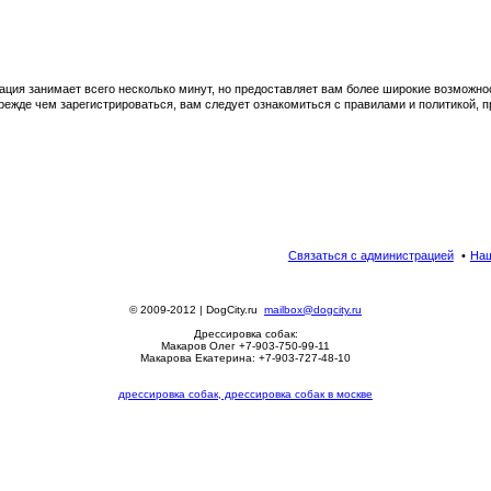
ация занимает всего несколько минут, но предоставляет вам более широкие возможн
ежде чем зарегистрироваться, вам следует ознакомиться с правилами и политикой, 
Связаться с администрацией
Наш
© 2009-2012 | DogCity.ru
mailbox@dogcity.ru
Дрессировка собак:
Макаров Олег +7-903-750-99-11
Макарова Екатерина: +7-903-727-48-10
дрессировка собак, дрессировка собак в москве