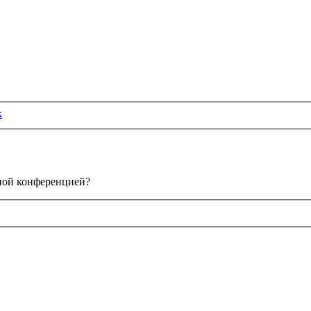
к
нной конференцией?