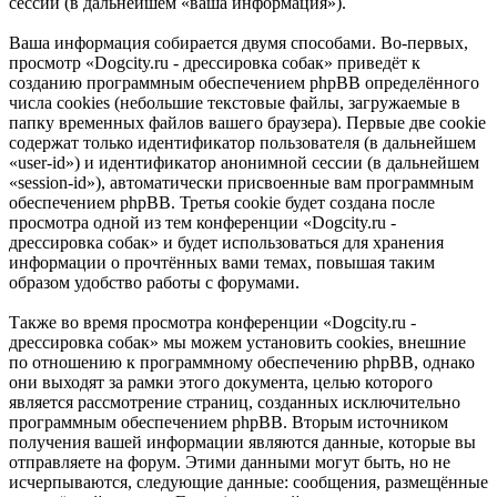
сессий (в дальнейшем «ваша информация»).
Ваша информация собирается двумя способами. Во-первых,
просмотр «Dogcity.ru - дрессировка собак» приведёт к
созданию программным обеспечением phpBB определённого
числа cookies (небольшие текстовые файлы, загружаемые в
папку временных файлов вашего браузера). Первые две cookie
содержат только идентификатор пользователя (в дальнейшем
«user-id») и идентификатор анонимной сессии (в дальнейшем
«session-id»), автоматически присвоенные вам программным
обеспечением phpBB. Третья cookie будет создана после
просмотра одной из тем конференции «Dogcity.ru -
дрессировка собак» и будет использоваться для хранения
информации о прочтённых вами темах, повышая таким
образом удобство работы с форумами.
Также во время просмотра конференции «Dogcity.ru -
дрессировка собак» мы можем установить cookies, внешние
по отношению к программному обеспечению phpBB, однако
они выходят за рамки этого документа, целью которого
является рассмотрение страниц, созданных исключительно
программным обеспечением phpBB. Вторым источником
получения вашей информации являются данные, которые вы
отправляете на форум. Этими данными могут быть, но не
исчерпываются, следующие данные: сообщения, размещённые