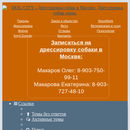
Породы
Закон и общество
NoseWork
Дрессировка
Фото
Ветеринария и уход
Форум
Отзывы
Психология
Клуб Dogcity
Контакты
Записаться на
дрессировку собаки в
Москве:
Макаров Олег: 8-903-750-
99-11
Макарова Екатерина: 8-903-
727-48-10
Ссылки
Темы без ответов
Активные темы
Поиск