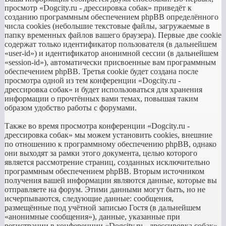
просмотр «Dogcity.ru - дрессировка собак» приведёт к
созданию программным обеспечением phpBB определённого
числа cookies (небольшие текстовые файлы, загружаемые в
папку временных файлов вашего браузера). Первые две cookie
содержат только идентификатор пользователя (в дальнейшем
«user-id») и идентификатор анонимной сессии (в дальнейшем
«session-id»), автоматически присвоенные вам программным
обеспечением phpBB. Третья cookie будет создана после
просмотра одной из тем конференции «Dogcity.ru -
дрессировка собак» и будет использоваться для хранения
информации о прочтённых вами темах, повышая таким
образом удобство работы с форумами.
Также во время просмотра конференции «Dogcity.ru -
дрессировка собак» мы можем установить cookies, внешние
по отношению к программному обеспечению phpBB, однако
они выходят за рамки этого документа, целью которого
является рассмотрение страниц, созданных исключительно
программным обеспечением phpBB. Вторым источником
получения вашей информации являются данные, которые вы
отправляете на форум. Этими данными могут быть, но не
исчерпываются, следующие данные: сообщения,
размещённые под учётной записью Гостя (в дальнейшем
«анонимные сообщения»), данные, указанные при
регистрации в конференции «Dogcity.ru - дрессировка собак»