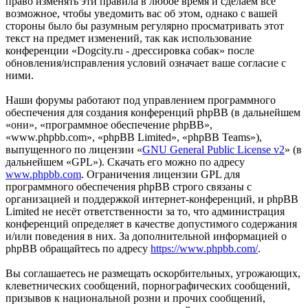
право изменять эти правила в любое время и сделаем всё
возможное, чтобы уведомить вас об этом, однако с вашей
стороны было бы разумным регулярно просматривать этот
текст на предмет изменений, так как использование
конференции «Dogcity.ru - дрессировка собак» после
обновления/исправления условий означает ваше согласие с
ними.
Наши форумы работают под управлением программного
обеспечения для создания конференций phpBB (в дальнейшем
«они», «программное обеспечение phpBB»,
«www.phpbb.com», «phpBB Limited», «phpBB Teams»),
выпущенного по лицензии «
GNU General Public License v2
» (в
дальнейшем «GPL»). Скачать его можно по адресу
www.phpbb.com
. Ограничения лицензии GPL для
программного обеспечения phpBB строго связаны с
организацией и поддержкой интернет-конференций, и phpBB
Limited не несёт ответственности за то, что администрация
конференций определяет в качестве допустимого содержания
и/или поведения в них. За дополнительной информацией о
phpBB обращайтесь по адресу
https://www.phpbb.com/
.
Вы соглашаетесь не размещать оскорбительных, угрожающих,
клеветнических сообщений, порнографических сообщений,
призывов к национальной розни и прочих сообщений,