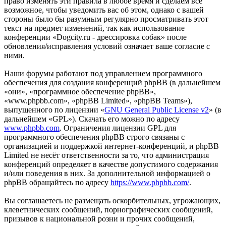
право изменять эти правила в любое время и сделаем всё
возможное, чтобы уведомить вас об этом, однако с вашей
стороны было бы разумным регулярно просматривать этот
текст на предмет изменений, так как использование
конференции «Dogcity.ru - дрессировка собак» после
обновления/исправления условий означает ваше согласие с
ними.
Наши форумы работают под управлением программного
обеспечения для создания конференций phpBB (в дальнейшем
«они», «программное обеспечение phpBB»,
«www.phpbb.com», «phpBB Limited», «phpBB Teams»),
выпущенного по лицензии «
GNU General Public License v2
» (в
дальнейшем «GPL»). Скачать его можно по адресу
www.phpbb.com
. Ограничения лицензии GPL для
программного обеспечения phpBB строго связаны с
организацией и поддержкой интернет-конференций, и phpBB
Limited не несёт ответственности за то, что администрация
конференций определяет в качестве допустимого содержания
и/или поведения в них. За дополнительной информацией о
phpBB обращайтесь по адресу
https://www.phpbb.com/
.
Вы соглашаетесь не размещать оскорбительных, угрожающих,
клеветнических сообщений, порнографических сообщений,
призывов к национальной розни и прочих сообщений,