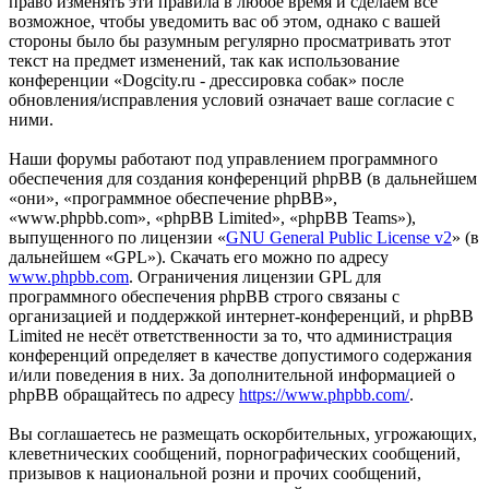
право изменять эти правила в любое время и сделаем всё
возможное, чтобы уведомить вас об этом, однако с вашей
стороны было бы разумным регулярно просматривать этот
текст на предмет изменений, так как использование
конференции «Dogcity.ru - дрессировка собак» после
обновления/исправления условий означает ваше согласие с
ними.
Наши форумы работают под управлением программного
обеспечения для создания конференций phpBB (в дальнейшем
«они», «программное обеспечение phpBB»,
«www.phpbb.com», «phpBB Limited», «phpBB Teams»),
выпущенного по лицензии «
GNU General Public License v2
» (в
дальнейшем «GPL»). Скачать его можно по адресу
www.phpbb.com
. Ограничения лицензии GPL для
программного обеспечения phpBB строго связаны с
организацией и поддержкой интернет-конференций, и phpBB
Limited не несёт ответственности за то, что администрация
конференций определяет в качестве допустимого содержания
и/или поведения в них. За дополнительной информацией о
phpBB обращайтесь по адресу
https://www.phpbb.com/
.
Вы соглашаетесь не размещать оскорбительных, угрожающих,
клеветнических сообщений, порнографических сообщений,
призывов к национальной розни и прочих сообщений,