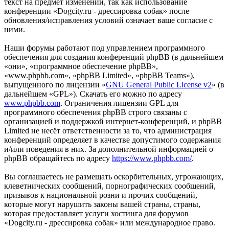
текст на предмет изменений, так как использование
конференции «Dogcity.ru - дрессировка собак» после
обновления/исправления условий означает ваше согласие с
ними.
Наши форумы работают под управлением программного
обеспечения для создания конференций phpBB (в дальнейшем
«они», «программное обеспечение phpBB»,
«www.phpbb.com», «phpBB Limited», «phpBB Teams»),
выпущенного по лицензии «
GNU General Public License v2
» (в
дальнейшем «GPL»). Скачать его можно по адресу
www.phpbb.com
. Ограничения лицензии GPL для
программного обеспечения phpBB строго связаны с
организацией и поддержкой интернет-конференций, и phpBB
Limited не несёт ответственности за то, что администрация
конференций определяет в качестве допустимого содержания
и/или поведения в них. За дополнительной информацией о
phpBB обращайтесь по адресу
https://www.phpbb.com/
.
Вы соглашаетесь не размещать оскорбительных, угрожающих,
клеветнических сообщений, порнографических сообщений,
призывов к национальной розни и прочих сообщений,
которые могут нарушить законы вашей страны, страны,
которая предоставляет услуги хостинга для форумов
«Dogcity.ru - дрессировка собак» или международное право.