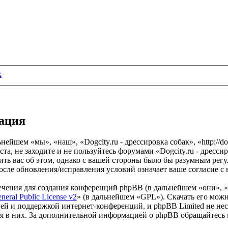
к
рация
нейшем «мы», «наш», «Dogcity.ru - дрессировка собак», «http://do
, не заходите и не пользуйтесь форумами «Dogcity.ru - дрессир
ить вас об этом, однако с вашей стороны было бы разумным регу
после обновления/исправления условий означает ваше согласие с
чения для создания конференций phpBB (в дальнейшем «они», 
eral Public License v2
» (в дальнейшем «GPL»). Скачать его мож
ей и поддержкой интернет-конференций, и phpBB Limited не нес
ия в них. За дополнительной информацией о phpBB обращайтесь