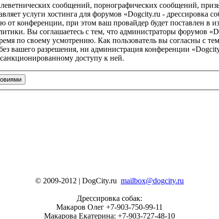
клеветнических сообщений, порнографических сообщений, приз
авляет услуги хостинга для форумов «Dogcity.ru - дрессировка
от конференции, при этом ваш провайдер будет поставлен в изв
тики. Вы соглашаетесь с тем, что администраторы форумов «Dog
ремя по своему усмотрению. Как пользователь вы согласны с тем
без вашего разрешения, ни администрация конференции «Dogcity.
несанкционированному доступу к ней.
© 2009-2012 | DogCity.ru
mailbox@dogcity.ru
Дрессировка собак:
Макаров Олег +7-903-750-99-11
Макарова Екатерина: +7-903-727-48-10