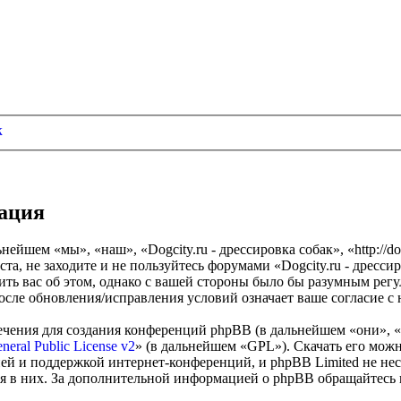
к
рация
нейшем «мы», «наш», «Dogcity.ru - дрессировка собак», «http://do
, не заходите и не пользуйтесь форумами «Dogcity.ru - дрессир
ить вас об этом, однако с вашей стороны было бы разумным регу
после обновления/исправления условий означает ваше согласие с
чения для создания конференций phpBB (в дальнейшем «они», 
eral Public License v2
» (в дальнейшем «GPL»). Скачать его мож
ей и поддержкой интернет-конференций, и phpBB Limited не нес
ия в них. За дополнительной информацией о phpBB обращайтесь