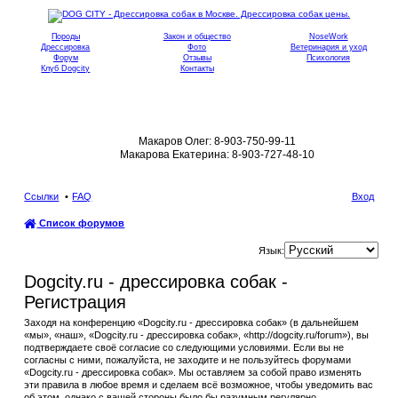
Породы
Закон и общество
NoseWork
Дрессировка
Фото
Ветеринария и уход
Форум
Отзывы
Психология
Клуб Dogcity
Контакты
Записаться на дрессировку собаки в
Москве:
Макаров Олег: 8-903-750-99-11
Макарова Екатерина: 8-903-727-48-10
Ссылки
FAQ
Вход
Список форумов
ои
Язык:
ск
Dogcity.ru - дрессировка собак -
Регистрация
Заходя на конференцию «Dogcity.ru - дрессировка собак» (в дальнейшем
«мы», «наш», «Dogcity.ru - дрессировка собак», «http://dogcity.ru/forum»), вы
подтверждаете своё согласие со следующими условиями. Если вы не
согласны с ними, пожалуйста, не заходите и не пользуйтесь форумами
«Dogcity.ru - дрессировка собак». Мы оставляем за собой право изменять
эти правила в любое время и сделаем всё возможное, чтобы уведомить вас
об этом, однако с вашей стороны было бы разумным регулярно