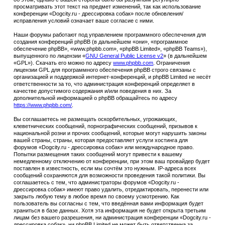
просматривать этот текст на предмет изменений, так как использование
конференции «Dogcity.ru - дрессировка собак» после обновления/
исправления условий означает ваше согласие с ними.
Наши форумы работают под управлением программного обеспечения для
создания конференций phpBB (в дальнейшем «они», «программное
обеспечение phpBB», «www.phpbb.com», «phpBB Limited», «phpBB Teams»),
выпущенного по лицензии «
GNU General Public License v2
» (в дальнейшем
«GPL»). Скачать его можно по адресу
www.phpbb.com
. Ограничения
лицензии GPL для программного обеспечения phpBB строго связаны с
организацией и поддержкой интернет-конференций, и phpBB Limited не несёт
ответственности за то, что администрация конференций определяет в
качестве допустимого содержания и/или поведения в них. За
дополнительной информацией о phpBB обращайтесь по адресу
https://www.phpbb.com/
.
Вы соглашаетесь не размещать оскорбительных, угрожающих,
клеветнических сообщений, порнографических сообщений, призывов к
национальной розни и прочих сообщений, которые могут нарушить законы
вашей страны, страны, которая предоставляет услуги хостинга для
форумов «Dogcity.ru - дрессировка собак» или международное право.
Попытки размещения таких сообщений могут привести к вашему
немедленному отключению от конференции, при этом ваш провайдер будет
поставлен в известность, если мы сочтём это нужным. IP-адреса всех
сообщений сохраняются для возможности проведения такой политики. Вы
соглашаетесь с тем, что администраторы форумов «Dogcity.ru -
дрессировка собак» имеют право удалить, отредактировать, перенести или
закрыть любую тему в любое время по своему усмотрению. Как
пользователь вы согласны с тем, что введённая вами информация будет
храниться в базе данных. Хотя эта информация не будет открыта третьим
лицам без вашего разрешения, ни администрация конференции «Dogcity.ru -
дрессировка собак», ни phpBB Limited не может быть ответственна за