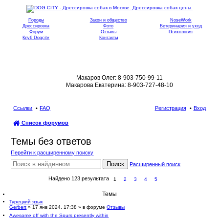
Породы
Закон и общество
NoseWork
Дрессировка
Фото
Ветеринария и уход
Форум
Отзывы
Психология
Клуб Dogcity
Контакты
Записаться на дрессировку собаки в
Москве:
Макаров Олег: 8-903-750-99-11
Макарова Екатерина: 8-903-727-48-10
Ссылки
FAQ
Регистрация
Вход
Список форумов
ои
Темы без ответов
ск
Перейти к расширенному поиску
Поиск
Расширенный поиск
Найдено 123 результата
1
2
3
4
5
Темы
Турецкий язык
Gerbert
» 17 янв 2024, 17:38 » в форуме
Отзывы
Awesome off with the Spurs presently within