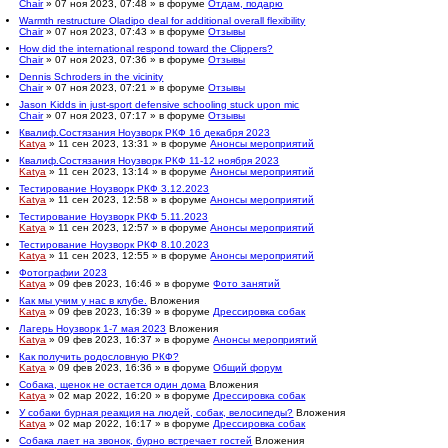
Chair
» 07 ноя 2023, 07:48 » в форуме
Отдам, подарю
Warmth restructure Oladipo deal for additional overall flexibility
Chair
» 07 ноя 2023, 07:43 » в форуме
Отзывы
How did the international respond toward the Clippers?
Chair
» 07 ноя 2023, 07:36 » в форуме
Отзывы
Dennis Schroders in the vicinity
Chair
» 07 ноя 2023, 07:21 » в форуме
Отзывы
Jason Kidds in just-sport defensive schooling stuck upon mic
Chair
» 07 ноя 2023, 07:17 » в форуме
Отзывы
Квалиф.Состязания Ноузворк РКФ 16 декабря 2023
Katya
» 11 сен 2023, 13:31 » в форуме
Анонсы мероприятий
Квалиф.Состязания Ноузворк РКФ 11-12 ноября 2023
Katya
» 11 сен 2023, 13:14 » в форуме
Анонсы мероприятий
Тестирование Ноузворк РКФ 3.12.2023
Katya
» 11 сен 2023, 12:58 » в форуме
Анонсы мероприятий
Тестирование Ноузворк РКФ 5.11.2023
Katya
» 11 сен 2023, 12:57 » в форуме
Анонсы мероприятий
Тестирование Ноузворк РКФ 8.10.2023
Katya
» 11 сен 2023, 12:55 » в форуме
Анонсы мероприятий
Фотографии 2023
Katya
» 09 фев 2023, 16:46 » в форуме
Фото занятий
Как мы учим у нас в клубе.
Вложения
Katya
» 09 фев 2023, 16:39 » в форуме
Дрессировка собак
Лагерь Ноузворк 1-7 мая 2023
Вложения
Katya
» 09 фев 2023, 16:37 » в форуме
Анонсы мероприятий
Как получить родословную РКФ?
Katya
» 09 фев 2023, 16:36 » в форуме
Общий форум
Собака, щенок не остается один дома
Вложения
Katya
» 02 мар 2022, 16:20 » в форуме
Дрессировка собак
У собаки бурная реакция на людей, собак, велосипеды?
Вложения
Katya
» 02 мар 2022, 16:17 » в форуме
Дрессировка собак
Собака лает на звонок, бурно встречает гостей
Вложения