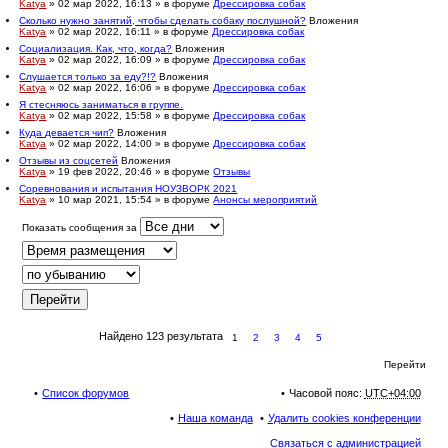
Katya
» 02 мар 2022, 16:13 » в форуме
Дрессировка собак
Сколько нужно занятий, чтобы сделать собаку послушной?
Вложения
Katya
» 02 мар 2022, 16:11 » в форуме
Дрессировка собак
Социализация. Как, что, когда?
Вложения
Katya
» 02 мар 2022, 16:09 » в форуме
Дрессировка собак
Слушается только за еду?!?
Вложения
Katya
» 02 мар 2022, 16:06 » в форуме
Дрессировка собак
Я стесняюсь заниматься в группе.
Katya
» 02 мар 2022, 15:58 » в форуме
Дрессировка собак
Куда девается чип?
Вложения
Katya
» 02 мар 2022, 14:00 » в форуме
Дрессировка собак
Отзывы из соцсетей
Вложения
Katya
» 19 фев 2022, 20:46 » в форуме
Отзывы
Соревнования и испытания НОУЗВОРК 2021
Katya
» 10 мар 2021, 15:54 » в форуме
Анонсы мероприятий
Показать сообщения за
Найдено 123 результата
1
2
3
4
5
Перейти
Список форумов
Часовой пояс:
UTC+04:00
Наша команда
Удалить cookies конференции
Связаться с администрацией