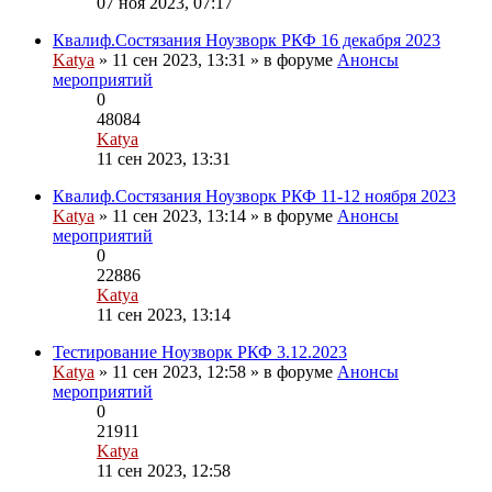
07 ноя 2023, 07:17
к
последнему
Квалиф.Состязания Ноузворк РКФ 16 декабря 2023
сообщению
Katya
» 11 сен 2023, 13:31 » в форуме
Анонсы
мероприятий
0
48084
Katya
Перейти
11 сен 2023, 13:31
к
последнему
Квалиф.Состязания Ноузворк РКФ 11-12 ноября 2023
сообщению
Katya
» 11 сен 2023, 13:14 » в форуме
Анонсы
мероприятий
0
22886
Katya
Перейти
11 сен 2023, 13:14
к
последнему
Тестирование Ноузворк РКФ 3.12.2023
сообщению
Katya
» 11 сен 2023, 12:58 » в форуме
Анонсы
мероприятий
0
21911
Katya
Перейти
11 сен 2023, 12:58
к