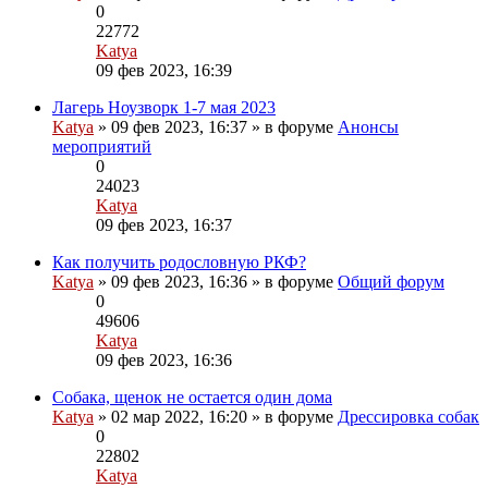
0
22772
Katya
Перейти
09 фев 2023, 16:39
к
последнему
Лагерь Ноузворк 1-7 мая 2023
Вложения
сообщению
Katya
» 09 фев 2023, 16:37 » в форуме
Анонсы
мероприятий
0
24023
Katya
Перейти
09 фев 2023, 16:37
к
последнему
Как получить родословную РКФ?
сообщению
Katya
» 09 фев 2023, 16:36 » в форуме
Общий форум
0
49606
Katya
Перейти
09 фев 2023, 16:36
к
последнему
Собака, щенок не остается один дома
Вложения
сообщению
Katya
» 02 мар 2022, 16:20 » в форуме
Дрессировка собак
0
22802
Katya