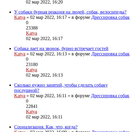
Перейти
02 мар 2022, 16:20
к
последнему
У собаки бурная реакция на людей, собак, велосипеды?
сообщению
Katya
» 02 мар 2022, 16:17 » в форуме
Дрессировка собак
0
23388
Katya
Перейти
02 мар 2022, 16:17
к
последнему
Собака лает на звонок, бурно встречает гостей
Вложени
сообщению
Katya
» 02 мар 2022, 16:13 » в форуме
Дрессировка собак
0
23180
Katya
Перейти
02 мар 2022, 16:13
к
последнему
Сколько нужно занятий, чтобы сделать собаку
сообщению
послушной?
Вложения
Katya
» 02 мар 2022, 16:11 » в форуме
Дрессировка собак
0
22841
Katya
Перейти
02 мар 2022, 16:11
к
последнему
Социализация. Как, что, когда?
Вложения
сообщению