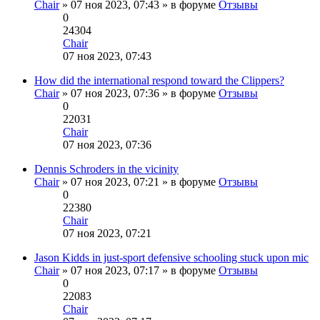
Chair
» 07 ноя 2023, 07:43 » в форуме
Отзывы
0
24304
Chair
Перейти
07 ноя 2023, 07:43
к
последнему
How did the international respond toward the Clippers?
сообщению
Chair
» 07 ноя 2023, 07:36 » в форуме
Отзывы
0
22031
Chair
Перейти
07 ноя 2023, 07:36
к
последнему
Dennis Schroders in the vicinity
сообщению
Chair
» 07 ноя 2023, 07:21 » в форуме
Отзывы
0
22380
Chair
Перейти
07 ноя 2023, 07:21
к
последнему
Jason Kidds in just-sport defensive schooling stuck upon mic
сообщению
Chair
» 07 ноя 2023, 07:17 » в форуме
Отзывы
0
22083
Chair
Перейти