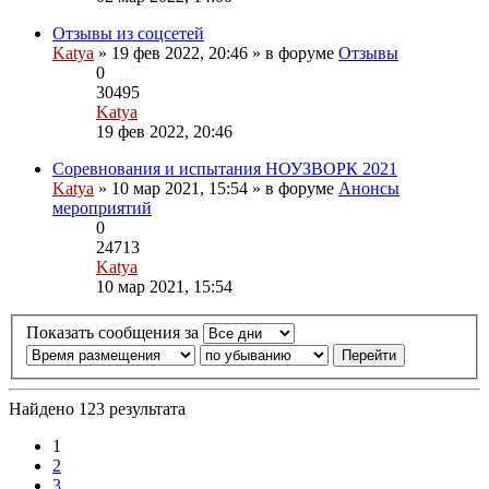
к
последнему
Отзывы из соцсетей
Вложения
сообщению
Katya
» 19 фев 2022, 20:46 » в форуме
Отзывы
0
30495
Katya
Перейти
19 фев 2022, 20:46
к
последнему
Соревнования и испытания НОУЗВОРК 2021
сообщению
Katya
» 10 мар 2021, 15:54 » в форуме
Анонсы
мероприятий
0
24713
Katya
Перейти
10 мар 2021, 15:54
к
последнему
Показать сообщения за
сообщению
Найдено 123 результата
1
2
3