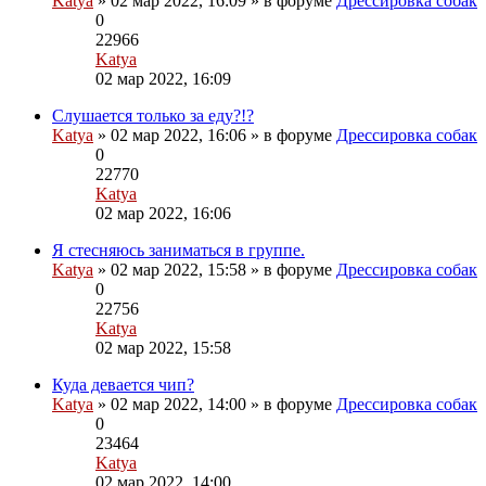
Katya
» 02 мар 2022, 16:09 » в форуме
Дрессировка собак
0
22966
Katya
Перейти
02 мар 2022, 16:09
к
последнему
Слушается только за еду?!?
Вложения
сообщению
Katya
» 02 мар 2022, 16:06 » в форуме
Дрессировка собак
0
22770
Katya
Перейти
02 мар 2022, 16:06
к
последнему
Я стесняюсь заниматься в группе.
сообщению
Katya
» 02 мар 2022, 15:58 » в форуме
Дрессировка собак
0
22756
Katya
Перейти
02 мар 2022, 15:58
к
последнему
Куда девается чип?
Вложения
сообщению
Katya
» 02 мар 2022, 14:00 » в форуме
Дрессировка собак
0
23464
Katya
Перейти
02 мар 2022, 14:00