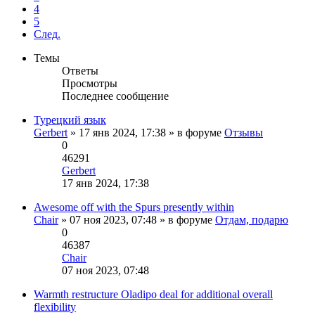
4
5
След.
Темы
Ответы
Просмотры
Последнее сообщение
Турецкий язык
Gerbert
» 17 янв 2024, 17:38 » в форуме
Отзывы
0
46291
Gerbert
Перейти
17 янв 2024, 17:38
к
последнему
Awesome off with the Spurs presently within
сообщению
Chair
» 07 ноя 2023, 07:48 » в форуме
Отдам, подарю
0
46387
Chair
Перейти
07 ноя 2023, 07:48
к
последнему
Warmth restructure Oladipo deal for additional overall
сообщению
flexibility