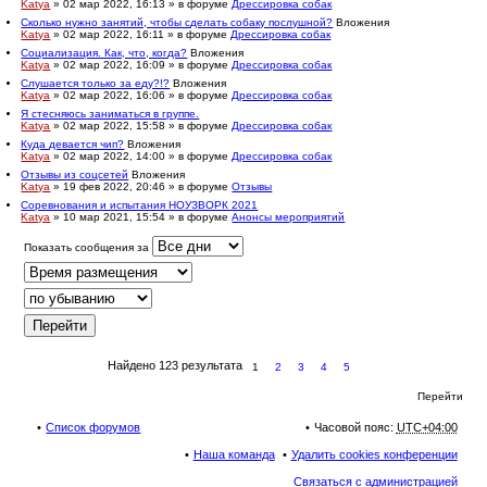
Katya
» 02 мар 2022, 16:13 » в форуме
Дрессировка собак
Сколько нужно занятий, чтобы сделать собаку послушной?
Вложения
Katya
» 02 мар 2022, 16:11 » в форуме
Дрессировка собак
Социализация. Как, что, когда?
Вложения
Katya
» 02 мар 2022, 16:09 » в форуме
Дрессировка собак
Слушается только за еду?!?
Вложения
Katya
» 02 мар 2022, 16:06 » в форуме
Дрессировка собак
Я стесняюсь заниматься в группе.
Katya
» 02 мар 2022, 15:58 » в форуме
Дрессировка собак
Куда девается чип?
Вложения
Katya
» 02 мар 2022, 14:00 » в форуме
Дрессировка собак
Отзывы из соцсетей
Вложения
Katya
» 19 фев 2022, 20:46 » в форуме
Отзывы
Соревнования и испытания НОУЗВОРК 2021
Katya
» 10 мар 2021, 15:54 » в форуме
Анонсы мероприятий
Показать сообщения за
Найдено 123 результата
1
2
3
4
5
Перейти
Список форумов
Часовой пояс:
UTC+04:00
Наша команда
Удалить cookies конференции
Связаться с администрацией