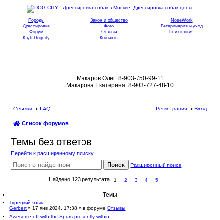
Породы
Закон и общество
NoseWork
Дрессировка
Фото
Ветеринария и уход
Форум
Отзывы
Психология
Клуб Dogcity
Контакты
Записаться на дрессировку собаки в
Москве:
Макаров Олег: 8-903-750-99-11
Макарова Екатерина: 8-903-727-48-10
Ссылки
FAQ
Регистрация
Вход
Список форумов
ои
Темы без ответов
ск
Перейти к расширенному поиску
Поиск
Расширенный поиск
Найдено 123 результата
1
2
3
4
5
Темы
Турецкий язык
Gerbert
» 17 янв 2024, 17:38 » в форуме
Отзывы
Awesome off with the Spurs presently within