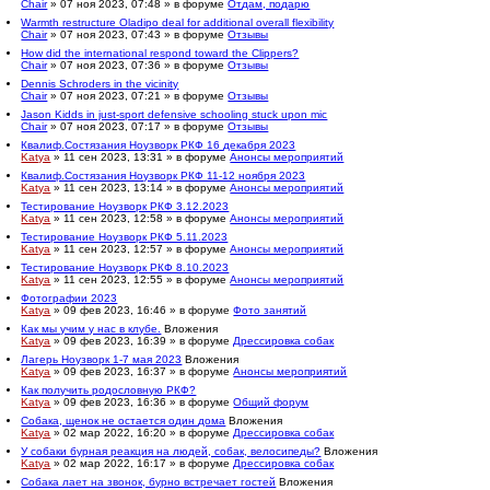
Chair
» 07 ноя 2023, 07:48 » в форуме
Отдам, подарю
Warmth restructure Oladipo deal for additional overall flexibility
Chair
» 07 ноя 2023, 07:43 » в форуме
Отзывы
How did the international respond toward the Clippers?
Chair
» 07 ноя 2023, 07:36 » в форуме
Отзывы
Dennis Schroders in the vicinity
Chair
» 07 ноя 2023, 07:21 » в форуме
Отзывы
Jason Kidds in just-sport defensive schooling stuck upon mic
Chair
» 07 ноя 2023, 07:17 » в форуме
Отзывы
Квалиф.Состязания Ноузворк РКФ 16 декабря 2023
Katya
» 11 сен 2023, 13:31 » в форуме
Анонсы мероприятий
Квалиф.Состязания Ноузворк РКФ 11-12 ноября 2023
Katya
» 11 сен 2023, 13:14 » в форуме
Анонсы мероприятий
Тестирование Ноузворк РКФ 3.12.2023
Katya
» 11 сен 2023, 12:58 » в форуме
Анонсы мероприятий
Тестирование Ноузворк РКФ 5.11.2023
Katya
» 11 сен 2023, 12:57 » в форуме
Анонсы мероприятий
Тестирование Ноузворк РКФ 8.10.2023
Katya
» 11 сен 2023, 12:55 » в форуме
Анонсы мероприятий
Фотографии 2023
Katya
» 09 фев 2023, 16:46 » в форуме
Фото занятий
Как мы учим у нас в клубе.
Вложения
Katya
» 09 фев 2023, 16:39 » в форуме
Дрессировка собак
Лагерь Ноузворк 1-7 мая 2023
Вложения
Katya
» 09 фев 2023, 16:37 » в форуме
Анонсы мероприятий
Как получить родословную РКФ?
Katya
» 09 фев 2023, 16:36 » в форуме
Общий форум
Собака, щенок не остается один дома
Вложения
Katya
» 02 мар 2022, 16:20 » в форуме
Дрессировка собак
У собаки бурная реакция на людей, собак, велосипеды?
Вложения
Katya
» 02 мар 2022, 16:17 » в форуме
Дрессировка собак
Собака лает на звонок, бурно встречает гостей
Вложения