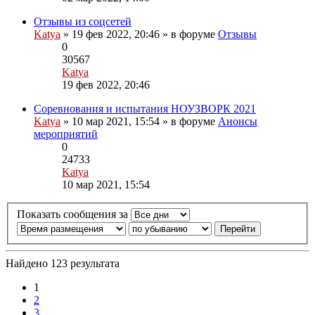
к
последнему
Отзывы из соцсетей
Вложения
сообщению
Katya
» 19 фев 2022, 20:46 » в форуме
Отзывы
0
30567
Katya
Перейти
19 фев 2022, 20:46
к
последнему
Соревнования и испытания НОУЗВОРК 2021
сообщению
Katya
» 10 мар 2021, 15:54 » в форуме
Анонсы
мероприятий
0
24733
Katya
Перейти
10 мар 2021, 15:54
к
последнему
Показать сообщения за
сообщению
Найдено 123 результата
1
2
3