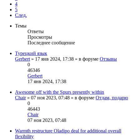
4
5
След.
Темы
Ответы
Просмотры
Последнее сообщение
Турецкий язык
Gerbert
» 17 янв 2024, 17:38 » в форуме
Отзывы
0
46346
Gerbert
Перейти
17 янв 2024, 17:38
к
последнему
Awesome off with the Spurs presently within
сообщению
Chair
» 07 ноя 2023, 07:48 » в форуме
Отдам, подарю
0
46443
Chair
Перейти
07 ноя 2023, 07:48
к
последнему
Warmth restructure Oladipo deal for additional overall
сообщению
flexibility