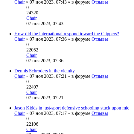
Chair
» 07 ноя 2023, 07:43 » в форуме
Отзывы
0
24320
Chair
Перейти
07 ноя 2023, 07:43
к
последнему
How did the international respond toward the Clippers?
сообщению
Chair
» 07 ноя 2023, 07:36 » в форуме
Отзывы
0
22052
Chair
Перейти
07 ноя 2023, 07:36
к
последнему
Dennis Schroders in the vicinity
сообщению
Chair
» 07 ноя 2023, 07:21 » в форуме
Отзывы
0
22407
Chair
Перейти
07 ноя 2023, 07:21
к
последнему
Jason Kidds in just-sport defensive schooling stuck upon mic
сообщению
Chair
» 07 ноя 2023, 07:17 » в форуме
Отзывы
0
22106
Chair
Перейти