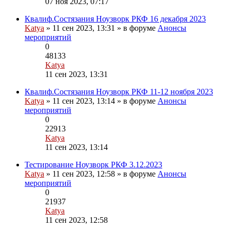
07 ноя 2023, 07:17
к
последнему
Квалиф.Состязания Ноузворк РКФ 16 декабря 2023
сообщению
Katya
» 11 сен 2023, 13:31 » в форуме
Анонсы
мероприятий
0
48133
Katya
Перейти
11 сен 2023, 13:31
к
последнему
Квалиф.Состязания Ноузворк РКФ 11-12 ноября 2023
сообщению
Katya
» 11 сен 2023, 13:14 » в форуме
Анонсы
мероприятий
0
22913
Katya
Перейти
11 сен 2023, 13:14
к
последнему
Тестирование Ноузворк РКФ 3.12.2023
сообщению
Katya
» 11 сен 2023, 12:58 » в форуме
Анонсы
мероприятий
0
21937
Katya
Перейти
11 сен 2023, 12:58
к