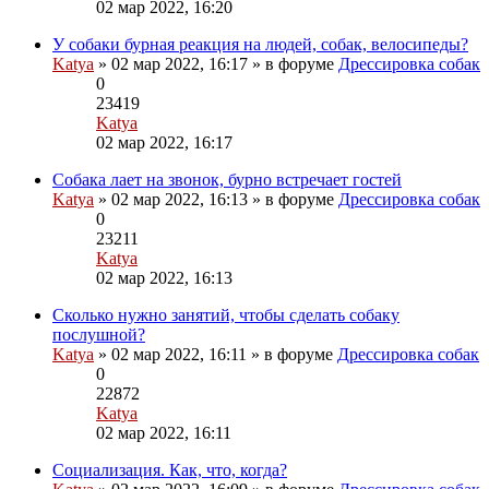
Перейти
02 мар 2022, 16:20
к
последнему
У собаки бурная реакция на людей, собак, велосипеды?
сообщению
Katya
» 02 мар 2022, 16:17 » в форуме
Дрессировка собак
0
23419
Katya
Перейти
02 мар 2022, 16:17
к
последнему
Собака лает на звонок, бурно встречает гостей
Вложени
сообщению
Katya
» 02 мар 2022, 16:13 » в форуме
Дрессировка собак
0
23211
Katya
Перейти
02 мар 2022, 16:13
к
последнему
Сколько нужно занятий, чтобы сделать собаку
сообщению
послушной?
Вложения
Katya
» 02 мар 2022, 16:11 » в форуме
Дрессировка собак
0
22872
Katya
Перейти
02 мар 2022, 16:11
к
последнему
Социализация. Как, что, когда?
Вложения
сообщению