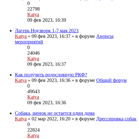
0
22798
Katya
Перейти
09 фев 2023, 16:39
к
последнему
Лагерь Ноузворк 1-7 мая 2023
Вложения
сообщению
Katya
» 09 фев 2023, 16:37 » в форуме
Анонсы
мероприятий
0
24046
Katya
Перейти
09 фев 2023, 16:37
к
последнему
Как получить родословную РКФ?
сообщению
Katya
» 09 фев 2023, 16:36 » в форуме
Общий форум
0
49643
Katya
Перейти
09 фев 2023, 16:36
к
последнему
Собака, щенок не остается один дома
Вложения
сообщению
Katya
» 02 мар 2022, 16:20 » в форуме
Дрессировка собак
0
22824
Katya