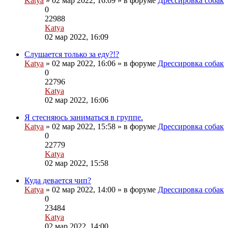
Katya
» 02 мар 2022, 16:09 » в форуме
Дрессировка собак
0
22988
Katya
Перейти
02 мар 2022, 16:09
к
последнему
Слушается только за еду?!?
Вложения
сообщению
Katya
» 02 мар 2022, 16:06 » в форуме
Дрессировка собак
0
22796
Katya
Перейти
02 мар 2022, 16:06
к
последнему
Я стесняюсь заниматься в группе.
сообщению
Katya
» 02 мар 2022, 15:58 » в форуме
Дрессировка собак
0
22779
Katya
Перейти
02 мар 2022, 15:58
к
последнему
Куда девается чип?
Вложения
сообщению
Katya
» 02 мар 2022, 14:00 » в форуме
Дрессировка собак
0
23484
Katya
Перейти
02 мар 2022, 14:00