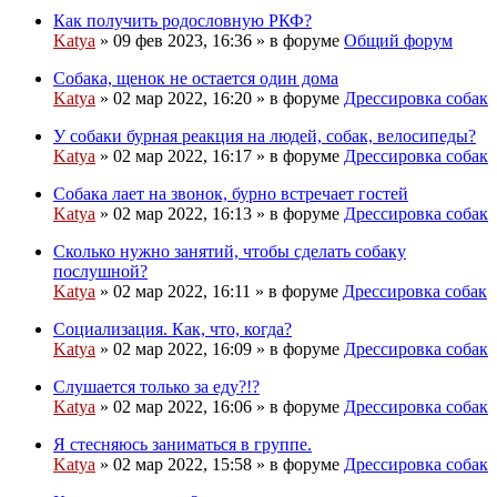
Как получить родословную РКФ?
Katya
» 09 фев 2023, 16:36 » в форуме
Общий форум
Собака, щенок не остается один дома
Вложения
Katya
» 02 мар 2022, 16:20 » в форуме
Дрессировка собак
У собаки бурная реакция на людей, собак, велосипеды?
Katya
» 02 мар 2022, 16:17 » в форуме
Дрессировка собак
Собака лает на звонок, бурно встречает гостей
Вложени
Katya
» 02 мар 2022, 16:13 » в форуме
Дрессировка собак
Сколько нужно занятий, чтобы сделать собаку
послушной?
Вложения
Katya
» 02 мар 2022, 16:11 » в форуме
Дрессировка собак
Социализация. Как, что, когда?
Вложения
Katya
» 02 мар 2022, 16:09 » в форуме
Дрессировка собак
Слушается только за еду?!?
Вложения
Katya
» 02 мар 2022, 16:06 » в форуме
Дрессировка собак
Я стесняюсь заниматься в группе.
Katya
» 02 мар 2022, 15:58 » в форуме
Дрессировка собак