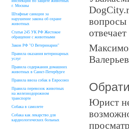
инспекции по защите животных
г. Москвы
DogCity.
Штафные санкции за
вопросы
нарушение закона об охране
животных
отвечае
Статья 245 УК РФ Жестокое
обращение с животными
Максимо
Закон РФ "О Ветеринарии"
Правила оказания ветеринарных
Валерье
услуг
Правила содержания домашних
животных в Санкт-Петербурге
Правила ввоза собак в Евросоюз
Обрати
Правила перевозок животных
на железнодорожном
транспорте
Юрист н
Собака в самолете
возможн
Собака как лекарство для
кардиологических больных
просматр