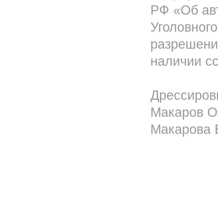
РФ «Об ав
Уголовног
разрешения
наличии сс
Дрессировк
Макаров Ол
Макарова Е