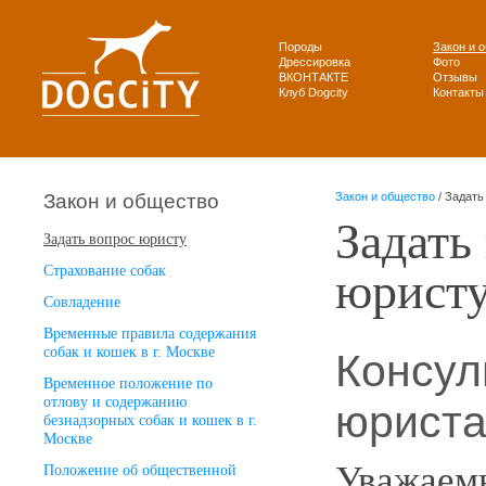
Породы
Закон и 
Дрессировка
Фото
ВКОНТАКТЕ
Отзывы
Клуб Dogcity
Контакты
Закон и общество
Закон и общество
/ Задать
Задать
Задать вопрос юристу
юрист
Страхование собак
Совладение
Временные правила содержания
собак и кошек в г. Москве
Консул
Временное положение по
отлову и содержанию
юрист
безнадзорных собак и кошек в г.
Москве
Уважаем
Положение об общественной