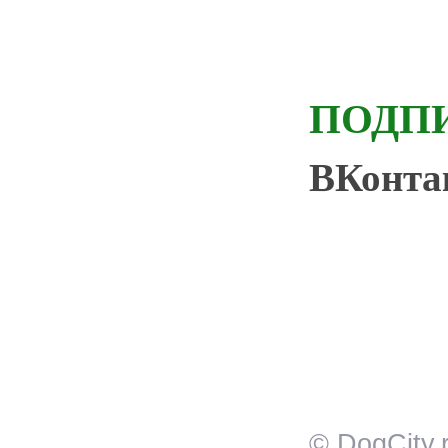
ПОДП
ВКонт
© DogCity