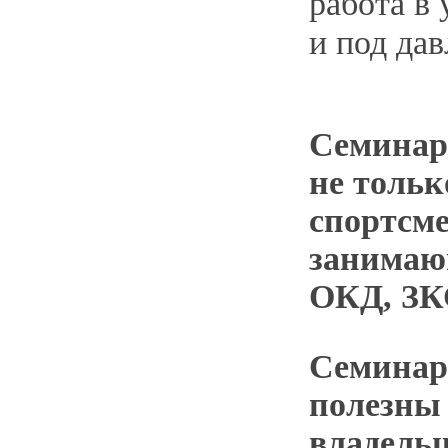
работа в 
и под да
Семинар
не тольк
спортсме
занимаю
ОКД, З
Семинар
полезны
владельц