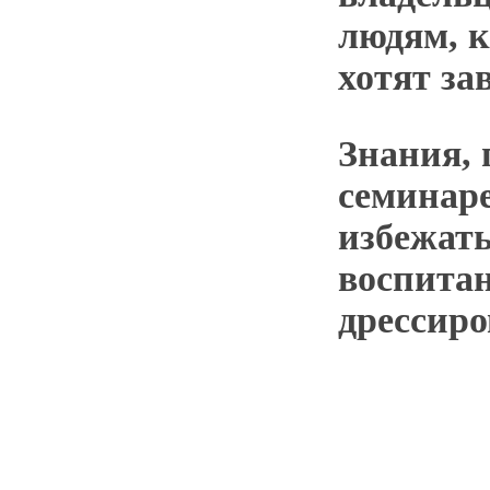
людям, 
хотят за
Знания,
семинар
избежат
воспита
дрессиро