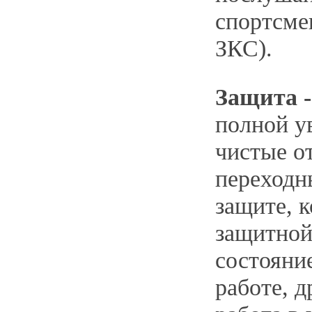
спортсме
ЗКС).
Защита 
полной у
чистые о
переходн
защите, к
защитной
состояни
работе, д