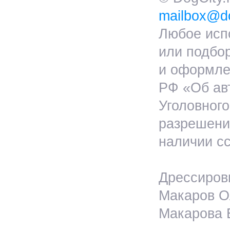
mailbox@do
Любое исп
или подбо
и оформлен
РФ «Об ав
Уголовног
разрешения
наличии сс
Дрессировк
Макаров Ол
Макарова Е