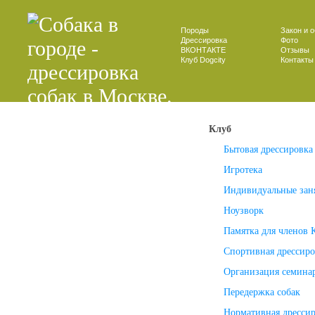
Породы
Закон и 
Дрессировка
Фото
ВКОНТАКТЕ
Отзывы
Клуб Dogcity
Контакты
Клуб
Бытовая дрессировка
Игротека
Индивидуальные зан
Ноузворк
Памятка для членов 
Спортивная дрессиро
Организация семина
Передержка собак
Нормативная дресси