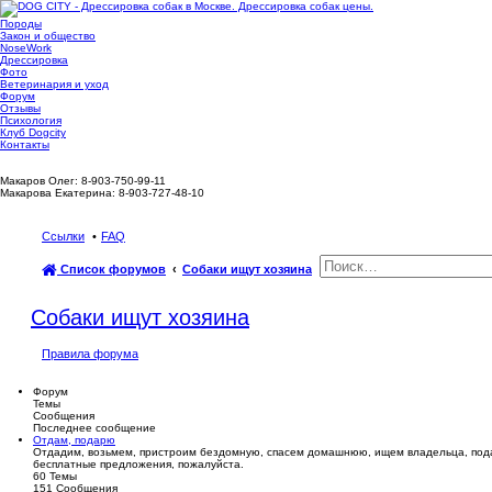
Породы
Закон и общество
NoseWork
Дрессировка
Фото
Ветеринария и уход
Форум
Отзывы
Психология
Клуб Dogcity
Контакты
Записаться на дрессировку собаки в Москве:
Макаров Олег: 8-903-750-99-11
Макарова Екатерина: 8-903-727-48-10
Ссылки
FAQ
Список форумов
Собаки ищут хозяина
Собаки ищут хозяина
Правила форума
Форум
Темы
Сообщения
Последнее сообщение
Отдам, подарю
Отдадим, возьмем, пристроим бездомную, спасем домашнюю, ищем владельца, пода
бесплатные предложения, пожалуйста.
60
Темы
151
Сообщения