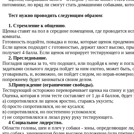
питомнике, но вряд ли смогут стать домашними собаками, кото
Тест нужно проводить следующим образом
:
1. Стремление к общению
.
Щенка ставят на пол в середине помещения, где проводится и
комнаты.
Готовность подойти, повадка и позы, которые щенок продемонс
Если щенок подходит с готовностью, держит хвост высоко, прыг
получает 4 балла. Если щенок игнорирует тестирующего и зани
2. Преследование.
Погладив щенка за то, что подошел, или подойдя к нему и погл
задатками сильного лидера пойдет за ним охотно, может быть, 
уговаривать, и, возможно, он пойдет следом, но нерав-номерно
попрежнему будет заниматься своим делом.
3.Принуждение (ограничение свободы).
Тестирующий осторожно переворачивает щенка на спину и удер
Оценка, которая в этом тесте составляет от 1 до 4 баллов, будет 
а) сопротивлялся ли щенок яростно, стараясь укусить;
б) просто сопротивлялся, но не кусался;
в) сопротивлялся, но постепенно успокоился;
г) не сопротивлялся и лизал руку руку тестирующего.
4 Социальное лидерство.
Области головы, шеи и плеч у собаки - зоны, определяющие ли
что собака, занимающая более высокое положение (или претенд