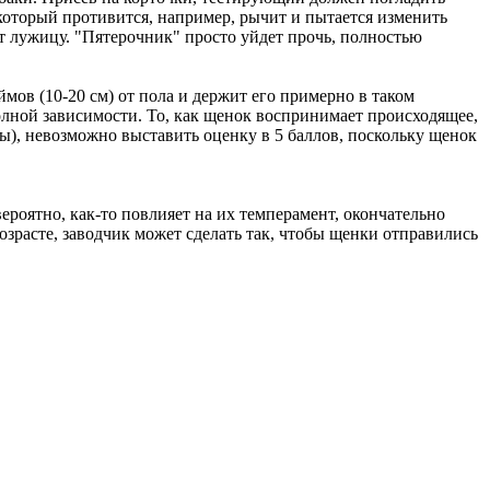
 который противится, например, рычит и пытается изменить
т лужицу. "Пятерочник" просто уйдет прочь, полностью
в (10-20 см) от пола и держит его примерно в таком
лной зависимости. То, как щенок воспринимает происходящее,
ды), невозможно выставить оценку в 5 баллов, поскольку щенок
роятно, как-то повлияет на их темперамент, окончательно
зрасте, заводчик может сделать так, чтобы щенки отправились