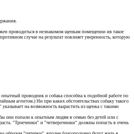
ержания.
лжен проводиться в незнакомом щенкам помещении ив такое
 противном случае на результат повлияет уверенность, которую
 опытный проводник и собака способна к подобной работе по
айным агентом.) Ни при каких обстоятельствах собаку такого
" указывает на возможность вырастить из щенка с такими
обы они попали к опытным людям в семью без детей или с
зраста. "Троечники" и "четверочники" должны попасть в очень
ны образом "пятерки", вполне благополучно будут жить в