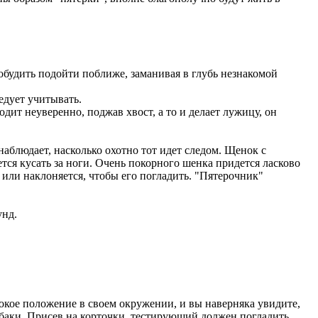
обудить подойти поближе, заманивая в глубь незнакомой
едует учитывать.
дит неуверенно, поджав хвост, а то и делает лужицу, он
наблюдает, насколько охотно тот идет следом. Щенок с
ется кусать за ноги. Очень покорного шенка придется ласково
 или наклоняется, чтобы его погладить. "Пятерочник"
унд.
окое положение в своем окружении, и вы наверняка увидите,
обаки. Присев на корточки, тестирующий должен погладить