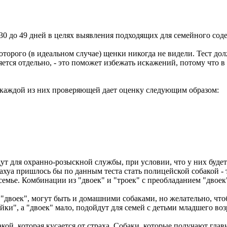
 до 49 дней в целях выявления подходящих для семейного сод
рого (в идеальном случае) щенки никогда не видели. Тест до
ется отдельно, - это поможет избежать искажений, потому что в
каждой из них проверяющей дает оценку следующим образом:
 для охранно-розыскной службы, при условии, что у них будет
уа пришлось бы по данным теста стать полицейской собакой - т
семье. Комбинации из "двоек" и "троек" с преобладанием "двоек
 "двоек", могут быть и домашними собаками, но желательно, чт
йки", а "двоек" мало, подойдут для семей с детьми младшего во
й, которая кусается от страха. Собаки, которые получают глав