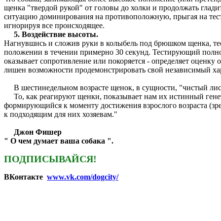
щенка "твердой рукой" от головы до холки и продолжать глади
ситуацию доминирования на противоположную, прыгая на тести
игнорируя все происходящее.
5. Воздействие высоты.
Нагнувшись и сложив руки в колыбель под брюшком щенка, те
положении в течении примерно 30 секунд. Тестирующий полно
оказывает сопротивление или покоряется - определяет оценку о
лишен возможности продемонстрировать свой независимый ха
В шестинедельном возрасте щенок, в сущности, "чистый лис
То, как реагируют щенки, показывает нам их истинный генетич
формирующийся к моменту достижения взрослого возраста (зрел
к подходящим для них хозяевам."
Джон Фишер
" О чем думает ваша собака ".
ПОДПИСЫВАЙСЯ!
ВКонтакте
www.vk.com/dogcity/