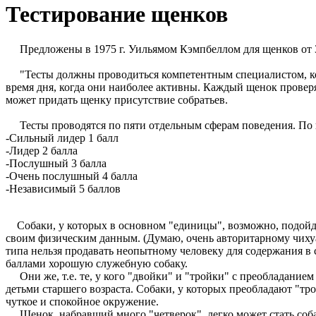
Тестирование щенков
Предложены в 1975 г. Уильямом Кэмпбеллом для щенков от 30
"Тесты должны проводиться компетентным специалистом, кото
время дня, когда они наиболее активны. Каждый щенок проверя
может придать щенку присутствие собратьев.
Тесты проводятся по пяти отдельным сферам поведения. По 
-Сильный лидер 1 балл
-Лидер 2 балла
-Послушный 3 балла
-Очень послушный 4 балла
-Независимый 5 баллов
Собаки, у которых в основном "единицы", возможно, подойдут
своим физическим данным. (Думаю, очень авторитарному чихуах
типа нельзя продавать неопытному человеку для содержания в 
баллами хорошую служебную собаку.
Они же, т.е. те, у кого "двойки" и "тройки" с преобладанием
детьми старшего возраста. Собаки, у которых преобладают "тро
чуткое и спокойное окружение.
Щенок, набравший много "четверок", легко может стать собако