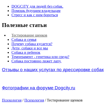
DOGCiTY для людей без собак.
Помощь будущим владельцам
Стресс и как с ним бороться
Полезные статьи
Тестирование щенков
Собака и семья
Почему собака кусается?
Дети, собаки и все мы
Собака и ребенок
Темперамент - генетика или среда?
Собака постоянно лижет лапу.
Отзывы о наших услугах по дрессировке собак
Фотографии на форуме Dogcity.ru
Психология
/
Психология
/ Тестирование щенков