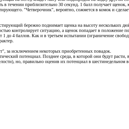
ть в течении приблизительно 30 секунд. 1 балл получает щенок,
рующего. "Четверочник", вероятно, сожмется в комок и сделае
стирующий бережно поднимает щенка на высоту нескольких дюймо
стью контролирует ситуацию, а щенок попадает в положение по
т 1 до 4 баллов. Как и в третьем испытании (ограничение свобо
рактер.
т", за исключением некоторых приобретенных повадок.
еский потенциал. Позднее среда, в которой они будут расти, ве
ости), но, правильно оценив их потенциал в шестинедельном во