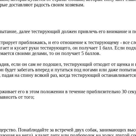
рые доставляют радость своим хозяевам.
спытание, далее тестирующий должен привлечь его внимание и п
трирует приближаясь, и его отношение к тестирующему - все сл
ает и кусает руки тестирующего, он получает 1 балл. Если подхо
мается своими делами, то он получает 5 баллов.
адив, если он сам не подошел, тестирующий отходит от щенка и 
он будет забегать вперед и путаться под ногами или даже попыта
, падая на спину всякий раз, когда тестирующий останавливается
живает его в этом положении в течение приблизительно 30 сек
зависеть от того;
дерство. Понаблюдайте за встречей двух собак, занимающих выс
ующая на него), кладет лапу или подбородок на ходку другой с