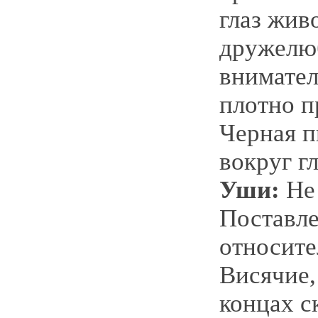
глаз жив
дружелю
внимател
плотно 
Черная п
вокруг гл
Уши:
Не 
Поставле
относите
Висячие,
концах с