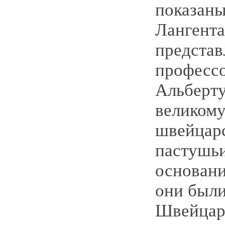
показаны
Лангента
предста
профессо
Альберту
великом
швейцар
пастушьи
основани
они были
Швейцар