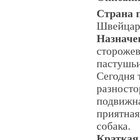
Страна 
Швейцар
Назначе
сторожев
пастушьи
Сегодня 
разносто
подвижна
приятная
собака.
Краткая