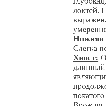
глубокая
локтей. 
выражена
умеренно
Нижняя 
Слегка п
Хвост:
О
длинный 
являющи
продолже
покатого
Врожден