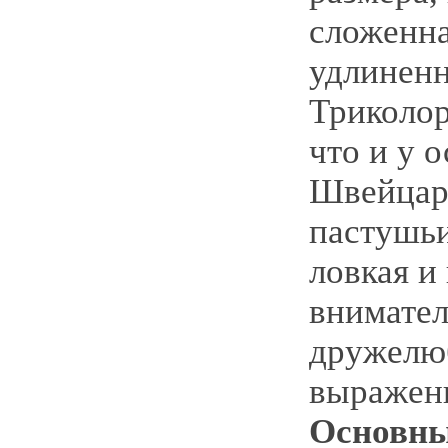
сложенна
удлинен
Триколор
что и у 
Швейцар
пастушьи
ловкая и
внимател
дружел
выражен
Основн