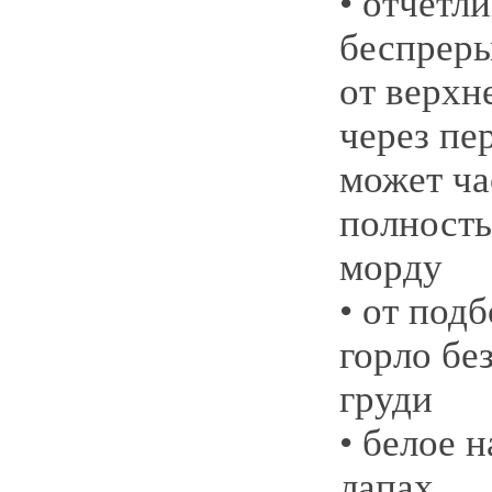
• отчетл
беспреры
от верхн
через пе
может ча
полност
морду
• от под
горло бе
груди
• белое 
лапах