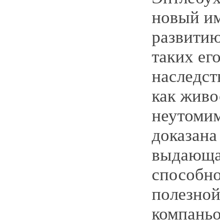
новый им
развитию
таких ег
наследст
как живо
неутомим
доказана
выдающа
способно
полезной
компаньо