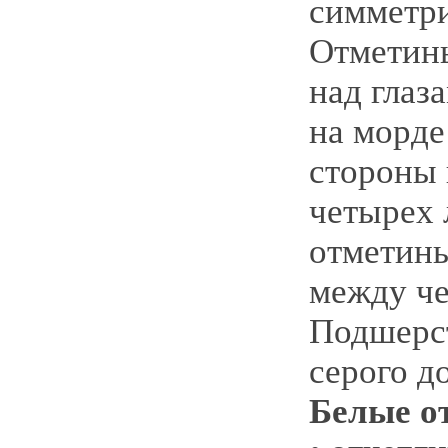
симметр
Отметин
над глаза
на морде
стороны 
четырех 
отметины
между ч
Подшерст
серого д
Белые о