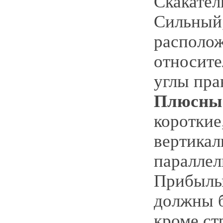
Скакател
Сильный
располо
относите
углы пра
Плюсны
короткие
вертикал
параллел
Прибылы
должны б
кроме стр