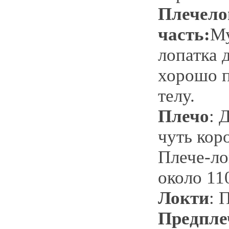
Плечело
часть:
Му
лопатка 
хорошо п
телу.
Плечо
: 
чуть кор
Плече-ло
около 11
Локти
: 
Предпле