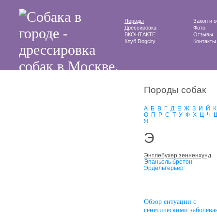
Породы
Закон и 
Дрессировка
Фото
ВКОНТАКТЕ
Отзывы
Клуб Dogcity
Контакты
Породы собак
А
Б
В
Г
Д
Е
Ж
З
И
Й
К
О
П
Р
С
Т
У
Ф
Х
Ц
Ч
Я
Э
Энтлебухер зенненхунд
Эпаньоль бретон
Эрдельтерьер
Oбзор cитуации с
генетическими заболева