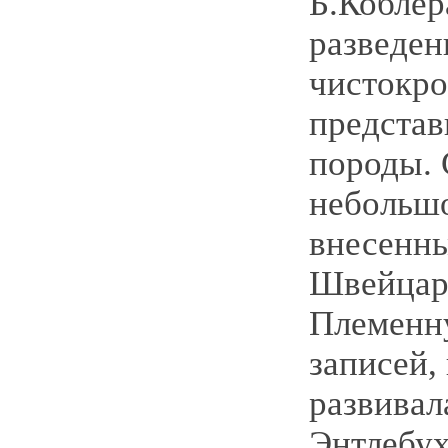
Б.Коблер
разведен
чистокр
представ
породы. 
небольш
внесенны
Швейцар
Племенн
записей,
развивал
Энтлебух