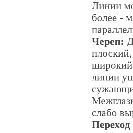
Линии м
более - 
параллел
Череп:
Д
плоский,
широкий,
линии уш
сужающи
Межглаз
слабо вы
Переход 