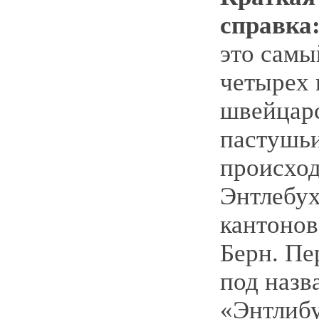
справка
это самы
четырех 
швейцар
пастушьи
происход
Энтлебух
кантоно
Берн. Пе
под назв
«Энтлиб