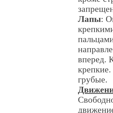
запрещен
Лапы
: О
крепким
пальцами
направл
вперед. 
крепкие
грубые.
Движени
Свободно
движени