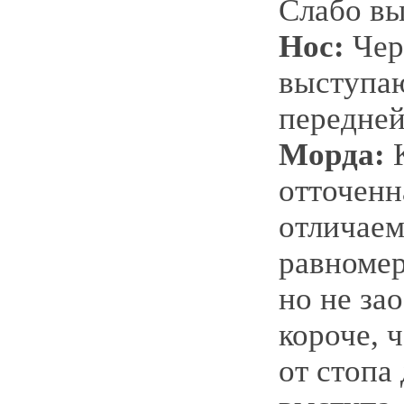
Слабо в
Нос:
Чер
выступа
передней
Морда:
К
отточенн
отличаем
равноме
но не за
короче, 
от стопа