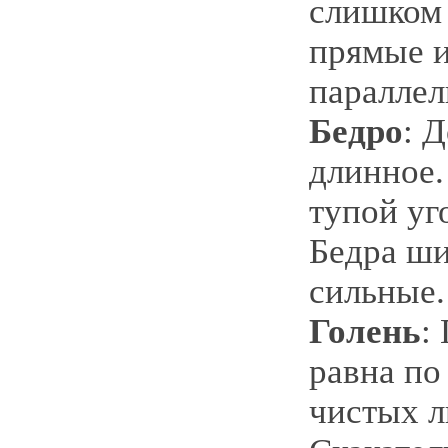
слишком
прямые и
параллел
Бедро
: 
длинное.
тупой уг
Бедра ши
сильные.
Голень
:
равна по
чистых л