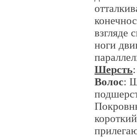
отталкив
конечнос
взгляде 
ноги дви
параллел
Шерсть
:
Волос
: 
подшерс
Покровн
короткий
прилега