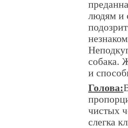
преданн
людям и 
подозрит
незнаком
Неподкуп
собака. 
и способ
Голова:
пропорци
чистых ч
слегка к