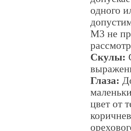
одного и
допустим
М3 не пр
рассмотр
Скулы:
выражен
Глаза:
Д
маленьки
цвет от 
коричнев
ореховог