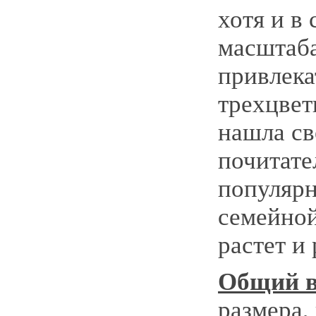
хотя и в
масштаба
привлека
трехцвет
нашла с
почитате
популярн
семейной
растет и 
Общий в
размера,