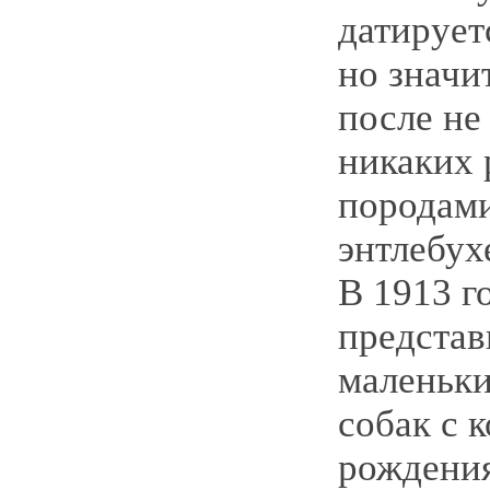
датирует
но значи
после не
никаких 
породами
энтлебух
В 1913 г
представ
маленьк
собак с 
рождени