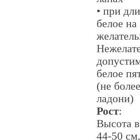
• при дл
белое на
желатель
Нежелате
допустим
белое пя
(не более
ладони)
Рост
:
Высота в
44-50 см