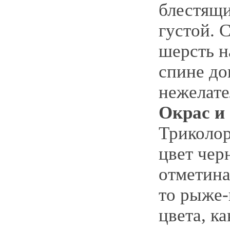
блестящ
густой. 
шерсть н
спине до
нежелате
Окрас и
Триколор
цвет чер
отметина
то рыже-
цвета, к