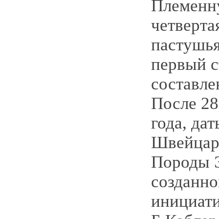
Племенн
четверта
пастушья
первый с
составлен
После 28
года, да
Швейцар
Породы 
созданно
инициати