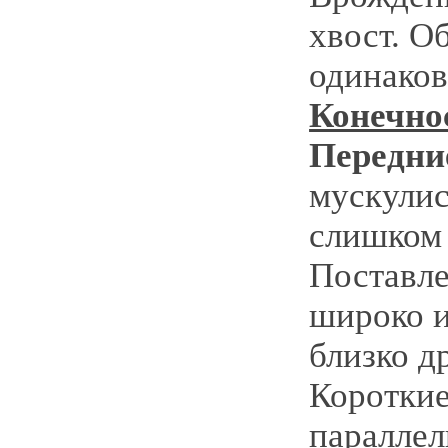
хвост. О
одинако
Конечно
Передни
мускулис
слишком
Поставл
широко и
близко др
Короткие
параллел