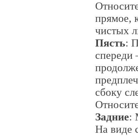
Относите
прямое, 
чистых л
Пясть
: 
спереди 
продолж
предплеч
сбоку сл
Относите
Задние
:
На виде 