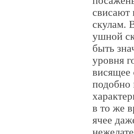
посажены
свисают 
скулам. 
ушной с
быть зна
уровня г
висящее 
подобно 
характер
в то же 
ячее даж
нежелате