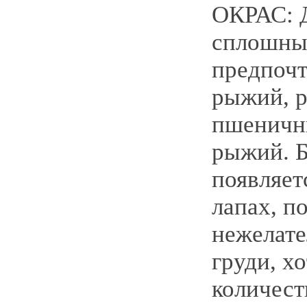
ОКРАС: 
сплошны
предпочт
рыжий, 
пшеничн
рыжий. 
появляет
лапах, п
нежелате
груди, х
количест