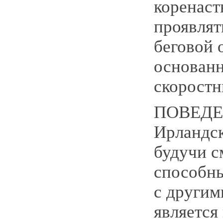
коренаст
проявлят
беговой 
основан
скоростн
ПОВЕДЕ
Ирландск
будучи с
способны
с другим
является