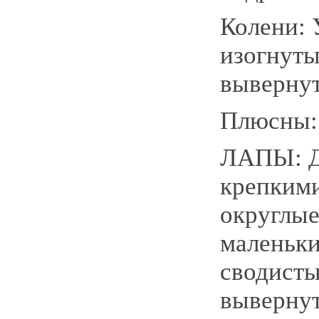
Колени:
изогнуты
выверну
Плюсны:
ЛАПЫ: Д
крепкими
округлые
маленьки
сводисты
вывернут