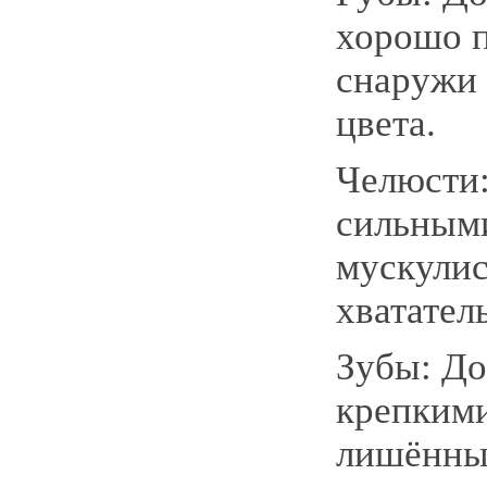
хорошо 
снаружи 
цвета.
Челюсти
сильным
мускули
хватател
Зубы: Д
крепкими
лишённы