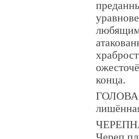
преданн
уравнов
любящим 
атакован
храброст
ожесточё
конца.
ГОЛОВА:
лишённа
ЧЕРЕПН
Череп пл