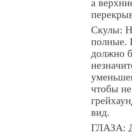
а верхни
перекры
Скулы: 
полные. 
должно 
незначит
уменьшен
чтобы не
грейхау
вид.
ГЛАЗА: 