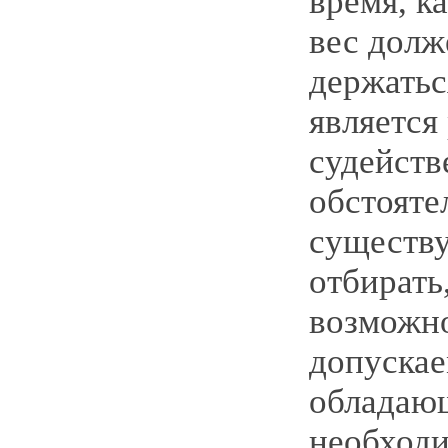
время, к
вес дол
держатьс
являетс
судейств
обстояте
существ
отбирать
возможно
допускае
обладаю
необход