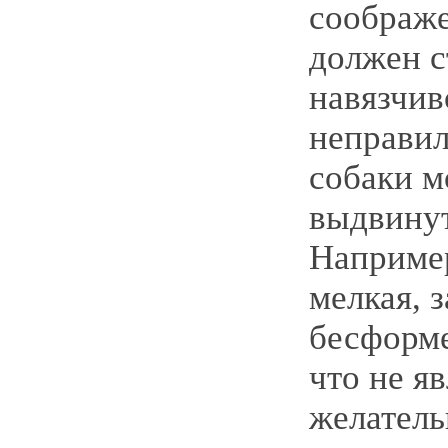
соображе
должен с
навязчив
неправи
собаки м
выдвинут
Например
мелкая, 
бесформе
что не я
желател