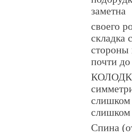
заметна
своего р
складка 
стороны 
почти до 
КОЛОДКА
симметри
слишком
слишком 
Спина (о