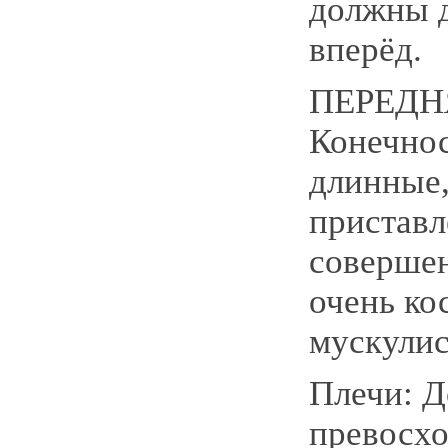
должны д
вперёд.
ПЕРЕДН
Конечно
длинные,
приставл
соверше
очень ко
мускулис
Плечи: 
превосхо