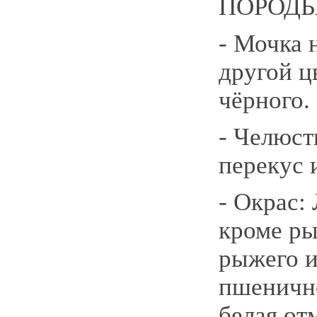
ПОРОДЫ
- Мочка 
другой ц
чёрного.
- Челюст
перекус 
- Окрас:
кроме ры
рыжего 
пшеничн
белая от