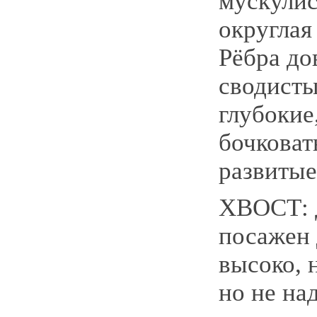
мускулис
округлая
Рёбра до
сводисты
глубокие
бочковат
развитые
ХВОСТ: 
посажен
высоко, 
но не на