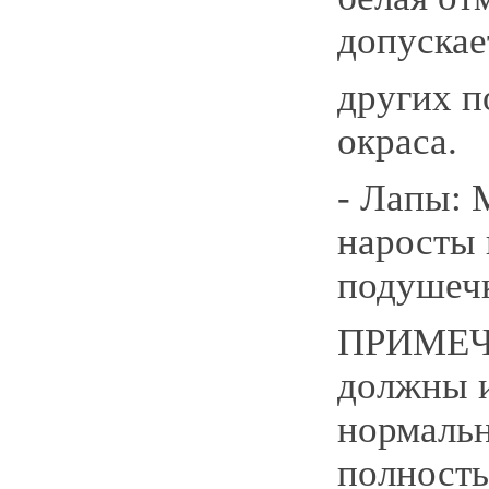
допускае
других п
окраса.
- Лапы: 
наросты 
подушечк
ПРИМЕЧ
должны и
нормальн
полност