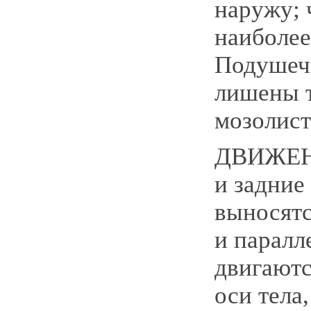
наружу; 
наиболее
Подушеч
лишены 
мозолист
ДВИЖЕН
и задние
выносятс
и паралл
двигаютс
оси тела,