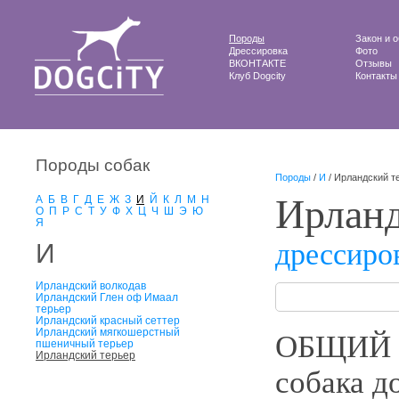
Породы
Закон и 
Дрессировка
Фото
ВКОНТАКТЕ
Отзывы
Клуб Dogcity
Контакты
Породы собак
Породы
/
И
/ Ирландский т
Ирланд
А
Б
В
Г
Д
Е
Ж
З
И
Й
К
Л
М
Н
О
П
Р
С
Т
У
Ф
Х
Ц
Ч
Ш
Э
Ю
Я
дрессиро
И
Ирландский волкодав
Ирландский Глен оф Имаал
терьер
Ирландский красный сеттер
Ирландский мягкошерстный
ОБЩИЙ 
пшеничный терьер
Ирландский терьер
собака д