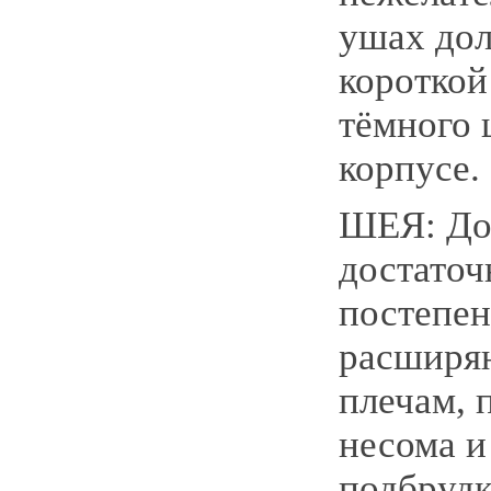
ушах до
короткой
тёмного 
корпусе.
ШЕЯ: До
достаточ
постепе
расширя
плечам, 
несома и
подбруд