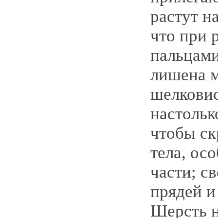
растут н
что при 
пальцами
лишена м
шелковис
настольк
чтобы ск
тела, ос
части; с
прядей и
Шерсть н