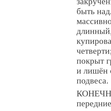
закруче
быть на
массивно
длинный,
купирова
четверти
покрыт 
и лишён 
подвеса.
КОНЕЧН
передние