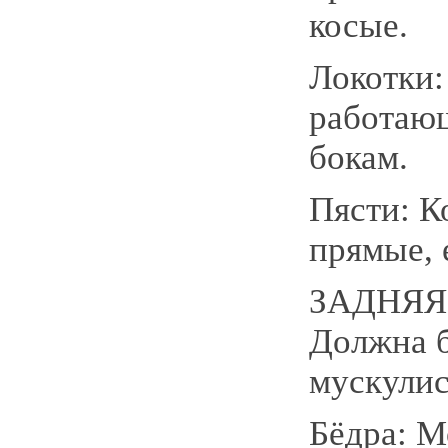
косые.
Локотки:
работающ
бокам.
Пясти: К
прямые, 
ЗАДНЯЯ
Должна б
мускулис
Бёдра: 