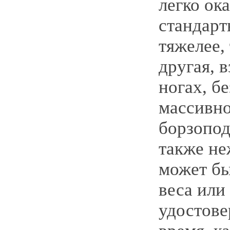
легко ока
стандарт
тяжелее, 
другая, 
ногах, б
массивно
борзопод
также не
может бы
веса или
удостовер