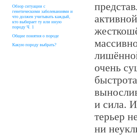
представ
Oбзор cитуации с
генетическими заболеваниями и
активной
что должен учитывать каждый,
кто выбирает ту или иную
породу Ч. 1
жесткош
Общие понятия о породе
массивно
Какую породу выбрать?
лишённой
очень с
быстрота
вынослив
и сила. 
терьер н
ни неук