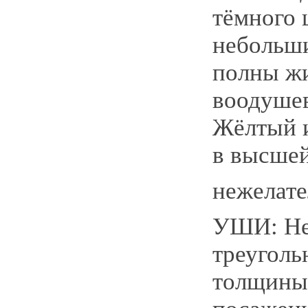
тёмного 
небольши
полны ж
воодушев
Жёлтый и
в высшей
нежелате
УШИ: Не
треуголь
толщины