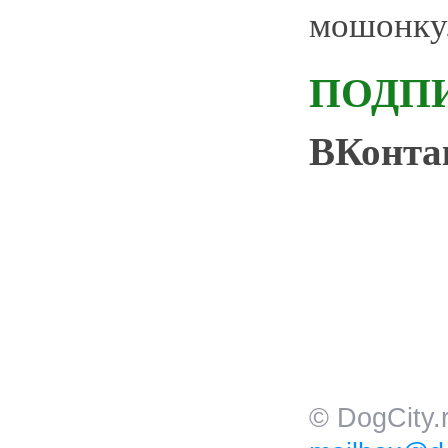
мошонку
ПОДП
ВКонт
© DogCity