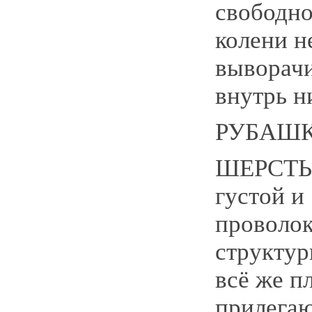
свободно
колени н
выворач
внутрь н
РУБАШ
ШЕРСТЬ:
густой и
проволо
структур
всё же п
прилега