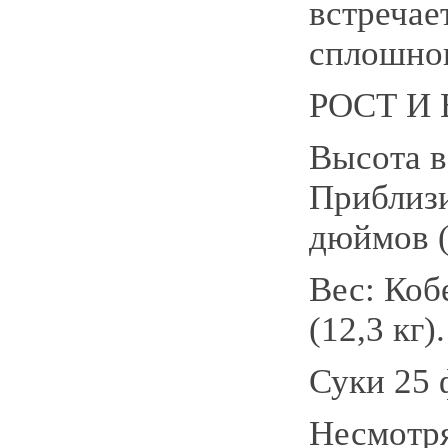
встречае
сплошног
РОСТ И 
Высота в
Приблизи
дюймов (
Вес: Коб
(12,3 кг).
Суки 25 ф
Несмотря