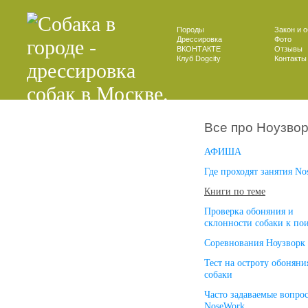
Породы
Закон и 
Дрессировка
Фото
ВКОНТАКТЕ
Отзывы
Клуб Dogcity
Контакты
Все про Ноузвор
АФИША
Где проходят занятия N
Книги по теме
Проверка обоняния и
склонности собаки к по
Соревнования Ноузворк
Тест на остроту обоняни
собаки
Часто задаваемые вопро
NoseWork