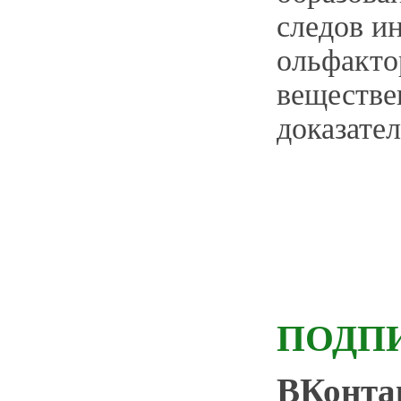
следов и
ольфакто
веществ
доказател
ПОДП
ВКонт