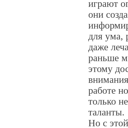
играют о
они созд
информир
для ума, 
даже леча
раньше м
этому до
внимания,
работе н
только н
таланты.
Но с этой