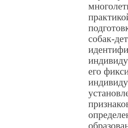
многолет
практико
подготов
собак-дет
идентиф
индивиду
его фикс
индивиду
установл
признако
определе
образова