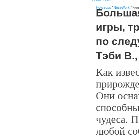
Ноузворк
/
NoseWork
/ Кни
Большая
игры, т
по след
Тэби В.,
Как изве
прирожде
Они осна
способны
чудеса. 
любой со