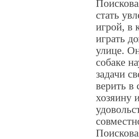
Поискова
стать ув
игрой, в
играть до
улице. О
собаке н
задачи с
верить в 
хозяину 
удовольс
совместн
Поискова