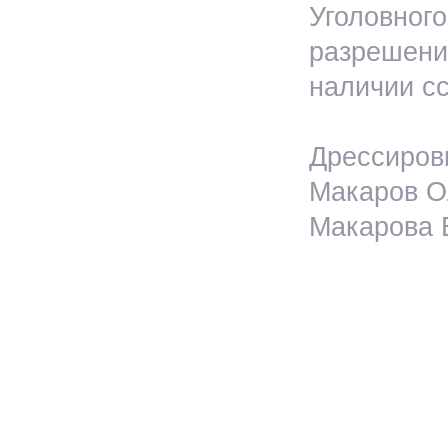
Уголовног
разрешения
наличии сс
Дрессировк
Макаров Ол
Макарова Е