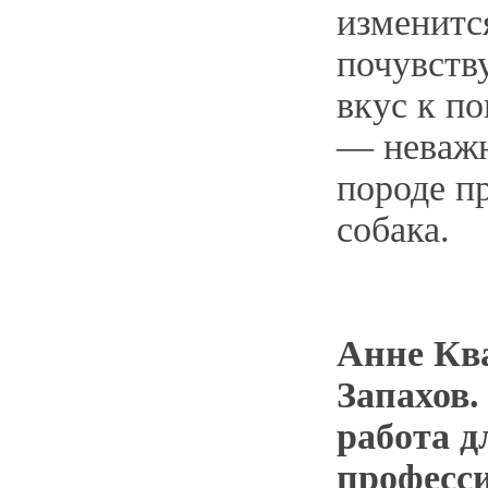
изменитс
почувств
вкус к п
— неважн
породе п
собака.
Анне Кв
Запахов.
работа д
професс