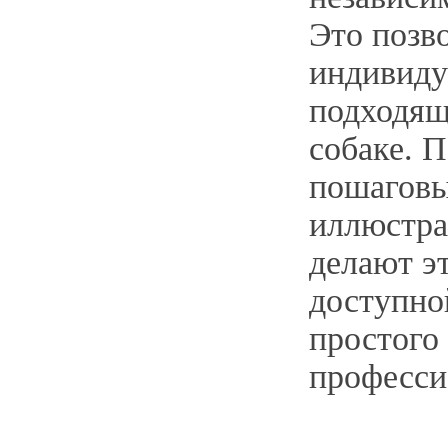
Это позв
индивиду
подходящ
собаке. 
пошаговы
иллюстра
делают э
доступно
простого
професси