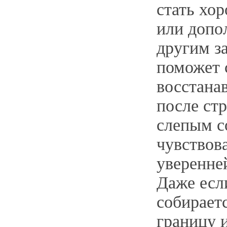
стать хо
или допо
другим з
поможет 
восстан
после стр
слепым с
чувствова
уверенне
Даже есл
собирает
границу 