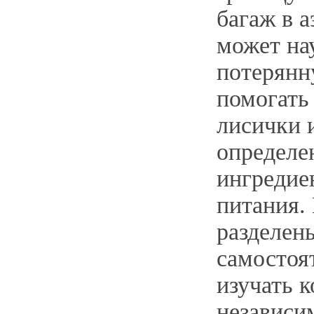
багаж в а
может на
потерянн
помогать
лисички 
определе
ингредие
питания.
разделен
самостоя
изучать 
независи