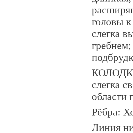
расширя
головы к
слегка 
гребнем;
подбрудк
КОЛОДКА
слегка с
области 
Рёбра: Х
Линия ни