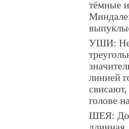
тёмные и
Миндале
выпуклы
УШИ: Не
треуголь
значител
линией г
свисают,
голове н
ШЕЯ: До
длинная,