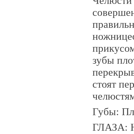
Челюсти 
соверше
правиль
ножнице
прикусом
зубы пло
перекры
стоят пе
челюстям
Губы: Пл
ГЛАЗА: 