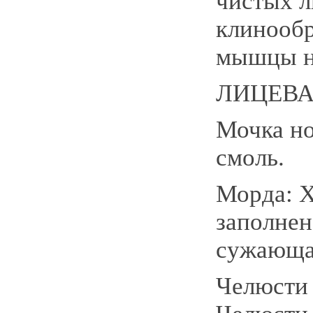
чистых л
клинообр
мышцы н
ЛИЦЕВА
Мочка но
смоль.
Морда: 
заполнен
сужающа
Челюсти 