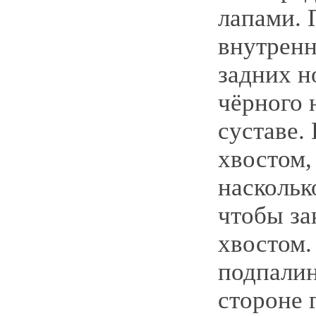
лапами. 
внутренн
задних н
чёрного 
суставе.
хвостом,
наскольк
чтобы за
хвостом.
подпалин
стороне 