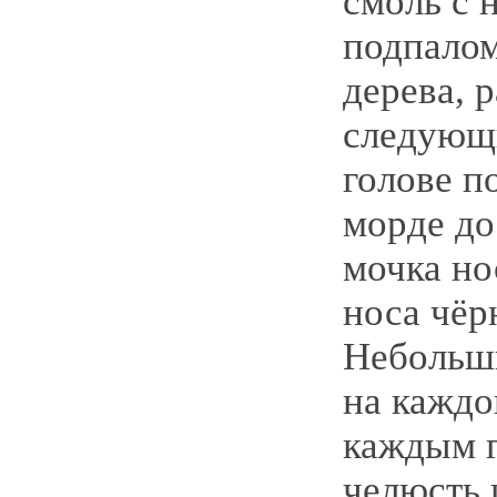
смоль с
подпалом
дерева, 
следующ
голове п
морде до
мочка но
носа чёр
Небольш
на каждо
каждым г
челюсть 