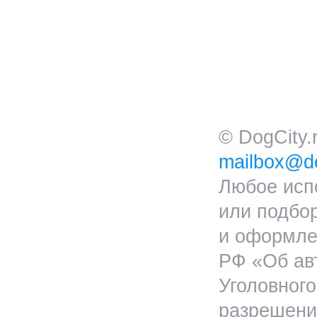
© DogCity
mailbox@do
Любое исп
или подбо
и оформлен
РФ «Об ав
Уголовног
разрешения