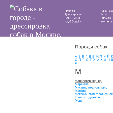
Породы
Закон и 
Дрессировка
Фото
ВКОНТАКТЕ
Отзывы
Клуб Dogcity
Контакты
Породы собак
А
Б
В
Г
Д
Е
Ж
З
И
Й
К
О
П
Р
С
Т
У
Ф
Х
Ц
Ч
Я
М
Манчестер терьер
Маремма
Мастино неаполитано
Мастиф
Мексиканская голая собак
Ксолоитцкуинтли
Мопс