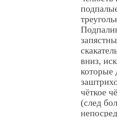
подпалые
треуголь
Подпалин
запястны
скакател
вниз, ис
которые
заштрих
чёткое ч
(след бо
непосред