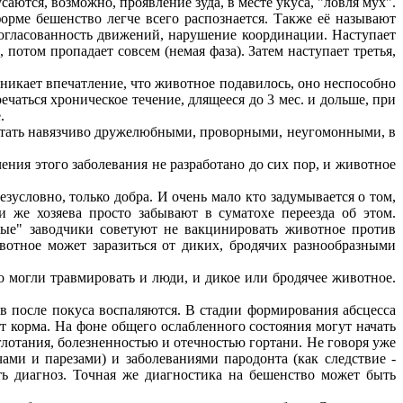
ются, возможно, проявление зуда, в месте укуса, "ловля мух".
орме бешенство легче всего распознается. Также её называют
согласованность движений, нарушение координации. Наступает
отом пропадает совсем (немая фаза). Затем наступает третья,
икает впечатление, что животное подавилось, оно неспособно
чаться хроническое течение, длящееся до 3 мес. и дольше, при
.
стать навязчиво дружелюбными, проворными, неугомонными, в
чения этого заболевания не разработано до сих пор
, и животное
условно, только добра. И очень мало кто задумывается о том,
и же хозяева просто забывают в суматохе переезда об этом.
ные" заводчики советуют не вакцинировать животное против
отное может заразиться от диких, бродячих разнообразными
могли травмировать и люди, и дикое или бродячее животное.
 после покуса воспаляются. В стадии формирования абсцесса
т корма. На фоне общего ослабленного состояния могут начать
глотания, болезненностью и отечностью гортани. Не говоря уже
ами и парезами) и заболеваниями пародонта (как следствие -
ть диагноз. Точная же диагностика на бешенство может быть