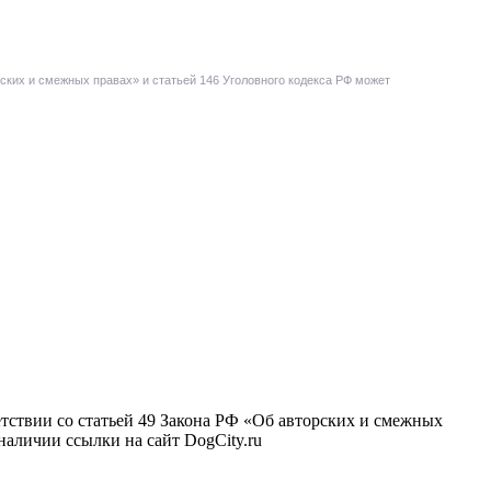
ских и смежных правах» и статьей 146 Уголовного кодекса РФ может
тствии со статьей 49 Закона РФ «Об авторских и смежных
наличии ссылки на сайт DogCity.ru