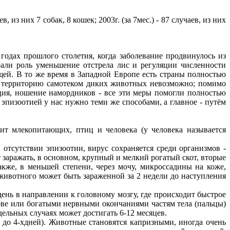
 из них 7 собак, 8 кошек; 2003г. (за 7мес.) - 87 случаев, из них
одах прошлого столетия, когда заболевание продвинулось из
али роль уменьшение отстрела лис и регуляции численности
ющей. В то же время в Западной Европе есть страны полностью
ее территорию самотеком диких животных невозможно; помимо
ция, ношение намордников - все эти меры помогли полностью
эпизоотией у нас нужно теми же способами, а главное - путём
т млекопитающих, птиц и человека (у человека называется
отсутствии эпизоотии, вирус сохраняется среди организмов -
 заражать, в основном, крупный и мелкий рогатый скот, вторые
кже, в меньшей степени, через мочу, микроссадины на коже,
животного может быть зараженной за 2 недели до наступления
нь в направлении к головному мозгу, где происходит быстрое
лове или богатыми нервными окончаниями частям тела (пальцы)
ельных случаях может достигать 6-12 месяцев.
 до 4-хдней). Животные становятся капризными, иногда очень