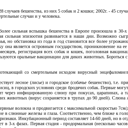
случаев бешенства, из них 5 собак и 2 кошки; 2002г. - 45 случаев,
ертельные случаи и у человека.
более сильная вспышка бешенства в Европе произошла в 30-х г
ая сильная эпизоотия развивается в наши дни. Возможно сыгр
вья, но обстановка из года в год становится все более угрожа
ку она является островным государством, проникновение на 
месяцев, регистрация всех собак и кошек, поголовная вакцина
ьзуются оральные вакцинации для диких животных. Бороться с 
отекающий со смертельным исходом вирусный энцефаломиели
ет лесное (лисье) и городское (собачье бешенство), т.е. при 
сиц, в городских условиях среди бродячих собак. Первые могут
ит через инфицированную слюну при покусах, царапинах, а та
х животных (вирус сохраняется в трупах до 90 дней). Слюна 
рвные волокна и продвигается с максимальной скоростью 7см/де
ие в слюнные железы и глаза. Соответственно, чем ближе к го
изнаки. Инкубационный период составляет 14-60 дней, но в отд
в 3-х фазах. Первая стадия - продормальная (несколько часов