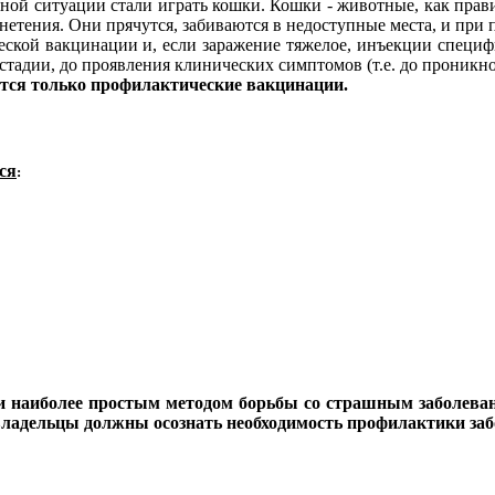
й ситуации стали играть кошки. Кошки - животные, как правил
нетения. Они прячутся, забиваются в недоступные места, и при 
еской вакцинации и, если заражение тяжелое, инъекции специф
стадии, до проявления клинических симптомов (т.е. до проникно
тся только профилактические вакцинации.
ся
:
и наиболее простым методом борьбы со страшным заболеван
е владельцы должны осознать необходимость профилактики за