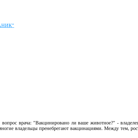
ГАНИК"
опрос врача: "Вакцинировано ли ваше животное?" - владелец о
 многие владельцы пренебрегают вакцинациями. Между тем, рос