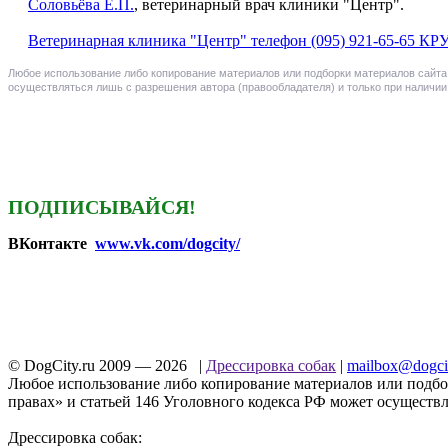
Соловьёва Е.П.
, ветеринарный врач клиники "Центр".
Ветеринарная клиника "Центр" телефон (095) 921-65-65
Любое использование либо копирование материалов или подборки материалов сайта,
осуществляться лишь с разрешения автора (правообладателя) и только при наличии 
ПОДПИСЫВАЙСЯ!
ВКонтакте
www.vk.com/dogcity/
© DogCity.ru 2009 — 2026 |
Дрессировка собак
|
mailbox@dogcit
Любое использование либо копирование материалов или подбор
правах» и статьей 146 Уголовного кодекса РФ может осуществля
Дрессировка собак: