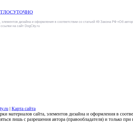
 КРУГЛОСУТОЧНО
 элементов дизайна и оформления в соответствии со статьей 49 Закона РФ «Об автор
ссылки на сайт DogCity.ru
y.ru
|
Карта сайта
ки материалов сайта, элементов дизайна и оформления в соотве
ться лишь с разрешения автора (правообладателя) и только при 