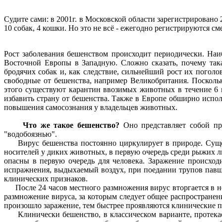
Судите сами: в 2001г. в Московской области зарегистрировано 28 
10 собак, 4 кошки. Но это не всё - ежегодно регистрируются см
Рост заболевания бешенством происходит периодически. Наи
Восточной Европы в Западную. Сложно сказать, почему так
бродячих собак и, как следствие, сильнейший рост их поголо
свободные от бешенства, например Великобритания. Посколь
этого существуют карантин ввозимых животных в течение 6 
избавить страну от бешенства. Также в Европе обширно испол
повышения самосознания у владельцев животных.
Что же такое бешенство?
Оно представляет собой пр
"водобоязнью".
Вирус бешенства постоянно циркулирует в природе. Существу
носителей у диких животных, в первую очередь среди рыжих ли
опасны в первую очередь для человека. Заражение происход
испражнения, выдыхаемый воздух, при поедании трупов павши
клинических признаков.
После 24 часов местного размножения вирус вторгается в не
размножение вируса, за которым следует общее распространен
произошло заражение, тем быстрее проявляются клинические пр
Клинически бешенство, в классическом варианте, протекает 