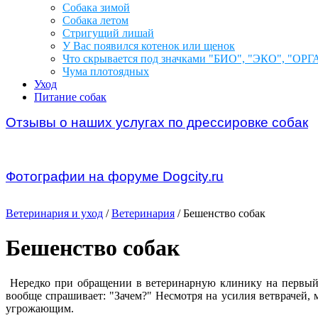
Собака зимой
Собака летом
Стригущий лишай
У Вас появился котенок или щенок
Что скрывается под значками "БИО", "ЭКО", "ОР
Чума плотоядных
Уход
Питание собак
Отзывы о наших услугах по дрессировке собак
Фотографии на форуме Dogcity.ru
Ветеринария и уход
/
Ветеринария
/ Бешенство собак
Бешенство собак
Нередко при обращении в ветеринарную клинику на первый в
вообще спрашивает: "Зачем?" Несмотря на усилия ветврачей,
угрожающим.