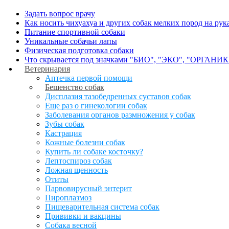
Задать вопрос врачу
Как носить чихуахуа и других собак мелких пород на рук
Питание спортивной собаки
Уникальные собачьи лапы
Физическая подготовка собаки
Что скрывается под значками "БИО", "ЭКО", "ОРГАНИК
Ветеринария
Аптечка первой помощи
Бешенство собак
Дисплазия тазобедренных суставов собак
Еще раз о гинекологии собак
Заболевания органов размножения у собак
Зубы собак
Кастрация
Кожные болезни собак
Купить ли собаке косточку?
Лептоспироз собак
Ложная щенность
Отиты
Парвовирусный энтерит
Пироплазмоз
Пищеварительная система собак
Прививки и вакцины
Собака весной