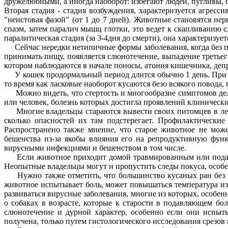
дружелюбными, а иногда наоборот: избегают людей, пугливы, б
Вторая стадия - стадия возбуждения, характеризуется агрес
"неистовая фазой" (от 1 до 7 дней). Животные становятся н
спазм, затем паралич мышц глотки, это ведет к скапливанию 
паралитическая стадия (за 3-4дня до смерти), она характериз
Сейчас нередки нетипичные формы заболевания, когда без пр
принимать пищу, появляется слюнотечение, выпадение третьего
котором наблюдаются в начале поносы, атония кишечника, депр
У кошек продормальный период длится обычно 1 день. При э
то время как ласковые наоборот кусаются безо всякого повода,
Можно видеть, что стертость и многообразие симптомов дел
или человек, болезнь которых достигла проявлений клиническ
Многие владельцы стараются вывести своих питомцев в летний
сколько опасностей их там подстерегает. Профилактические
Распространено также мнение, что старое животное не мож
бешенства из-за якобы влияния его на репродуктивную фун
вирусными инфекциями и бешенством в том числе.
Если животное приходит домой травмированным или подавлен
Неопытные владельцы могут и пропустить следы покуса, осо
Нужно также отметить, что большинство кусаных ран без ад
животное испытывает боль, может повышаться температура из-
развиваться вирусные заболевания, многие из которых, особен
о собаках в возрасте, которые к старости в подавляющем бо
слюнотечение и дурной характер, особенно если они испыты
получена, только путем гистологического исследования срезов г