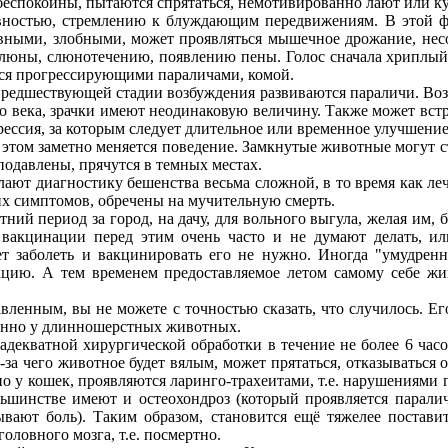
еспокойны, пытаются спрятаться, немотивированно лают или куса
сивностью, стремлению к блуждающим передвижениям. В этой ф
ервными, злобными, может проявляться мышечное дрожание, не
слюны, слюнотечению, появлению пены. Голос сначала хриплый, п
уется прогрессирующими параличами, комой.
едшествующей стадии возбуждения развиваются параличи. Возн
 века, зрачки имеют неодинаковую величину. Также может встре
ессия, за которым следует длительное или временное улучшение
том заметно меняется поведение. Замкнутые животные могут 
 подавлены, прячутся в темных местах.
ают диагностику бешенства весьма сложной, в то время как
ле
их симптомов, обречены на мучительную смерть.
 период за город, на дачу, для вольного выгула, желая им, без
 вакцинации перед этим очень часто и не думают делать, ил
ет заболеть и вакцинировать его не нужно. Иногда "умудрен
кцию. А тем временем предоставляемое летом самому себе жив
ным, вы не можете с точностью сказать, что случилось. Его 
бенно у длинношерстных животных.
екватной хирургической обработки в течение не более 6 часов
за чего животное будет вялым, может прятаться, отказываться о
но у кошек, проявляются ларинго-трахеитами, т.е. нарушениями 
льшинстве имеют и остеохондроз (который проявляется паралич
вают боль). Таким образом, становится ещё тяжелее постави
оловного мозга, т.е. посмертно.