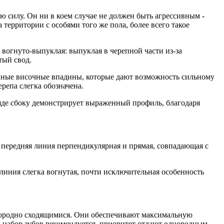
лу. Он ни в коем случае не должен быть агрессивным -
 территории с особями того же пола, более всего такое
вогнуто-выпуклая: выпуклая в черепной части из-за
тый свод.
ные височные впадины, которые дают возможность сильному
репа слегка обозначена.
ляде сбоку демонстрирует выраженный профиль, благодаря
 передняя линия перпендикулярная и прямая, совпадающая с
 линия слегка вогнутая, почти исключительная особенность
днородно сходящимися. Они обеспечивают максимальную
й набор зубов рекомендуется, приоритет отдают однородным