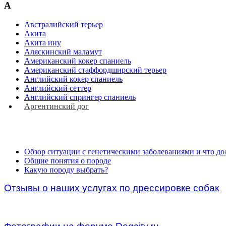
А
Австралийский терьер
Акита
Акита ину
Аляскинский маламут
Американский кокер спаниель
Американский стаффордширский терьер
Английский кокер спаниель
Английский сеттер
Английский спрингер спаниель
Аргентинский дог
Oбзор cитуации с генетическими заболеваниями и что до
Общие понятия о породе
Какую породу выбрать?
Отзывы о наших услугах по дрессировке собак