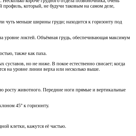
Несколько короче грудного отдела позвоночника, очень
 профиль, который, не будучи таковым на самом деле,
и чуть меньше ширины груди; находится к горизонту под
 на уровне локтей. Объёмная грудь, обеспечивающая максимум
стью, также как паха.
суставов, но не ниже. В покое естественно свисает; когда
тся на уровне линии верха или несколько выше.
ю росту животного. Передние ноги прямые и вертикальные
лоном 45° к горизонту.
ной клетки, кажутся её частью.