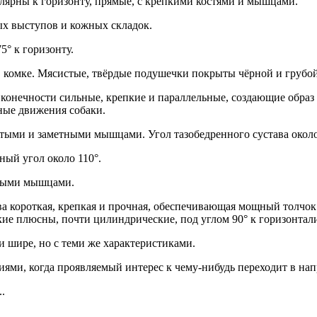
улярны к горизонту, прямые, с крепкими костями и мышцами.
ых выступов и кожных складок.
5° к горизонту.
в комке. Мясистые, твёрдые подушечки покрыты чёрной и грубой
нечности сильные, крепкие и параллельные, создающие образ 
ные движения собаки.
итыми и заметными мышцами. Угол тазобедренного сустава около
ный угол около 110°.
витыми мышцами.
ва короткая, крепкая и прочная, обеспечивающая мощный толчок
епкие плюсны, почти цилиндрические, под углом 90° к горизонт
и шире, но с теми же характеристиками.
и, когда проявляемый интерес к чему-нибудь переходит в нап
.