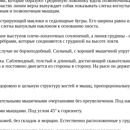
, которые образуют срединную ложбинку вдоль позвоночника. 
астях линии верха вынуждает собак показывать слегка вогнутый
инным и позвоночным мышцам.
стрирующий маклоки и седалищные бугры. Его ширина равна ил
д слегка выпуклым наклоном к основанию хвоста.
овне выступов плече-лопаточных сочленений, а линия грудины -
ёбрами, которые соединяются с грудиной на высоте локтя.
 случае не борзоподобный. Сильный, с хорошей мышечной упруго
а. Саблевидный, толстый и длинный, достигающий скакательных 
 и постоянно двигается из стороны в сторону. На рыси он держи
оровую и цельную структуру костей и мышц, пропорциональну
чательными мышечными очертаниями без преувеличения. Под нак
ми мышцами. Под углом 45° к горизонту.
кожей, без складок и морщин. Естественно расположенные у груд