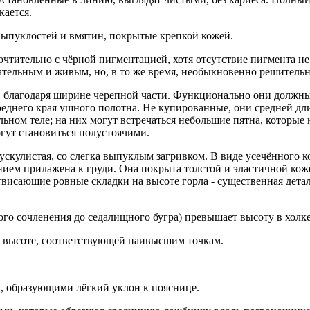
кается.
выпуклостей и вмятин, покрытые крепкой кожей.
тительно с чёрной пигментацией, хотя отсутствие пигмента не
ательным и живым, но, в то же время, необыкновенно решительн
 благодаря ширине черепной части. Функционально они должны
еднего края ушного полотна. Не купированные, они средней дли
льном теле; на них могут встречаться небольшие пятна, которые
огут становиться полустоячими.
скулистая, со слегка выпуклым загривком. В виде усечённого к
нием прилажена к груди. Она покрыта толстой и эластичной кож
отвисающие ровные складки на высоте горла - существенная дет
о сочленения до седалищного бугра) превышает высоту в холке
ой высоте, соответствующей наивысшим точкам.
, образующими лёгкий уклон к пояснице.