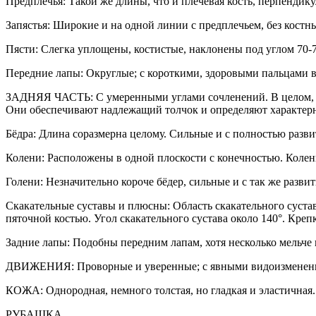
Предплечья: Такой же длины, что и плечевая кость, перпендик
Запястья: Широкие и на одной линии с предплечьем, без костн
Пясти: Слегка уплощены, костистые, наклонены под углом 70-7
Передние лапы: Округлые; с короткими, здоровыми пальцами 
ЗАДНЯЯ ЧАСТЬ: С умеренными углами сочленений. В целом, ко
Они обеспечивают надлежащий толчок и определяют характер
Бёдра: Длина соразмерна целому. Сильные и с полностью разв
Колени: Расположены в одной плоскости с конечностью. Колен
Голени: Незначительно короче бёдер, сильные и с так же раз
Скакательные суставы и плюсны: Область скакательного суста
пяточной костью. Угол скакательного сустава около 140°. Кр
Задние лапы: Подобны передним лапам, хотя несколько мельче 
ДВИЖЕНИЯ: Проворные и уверенные; с явными видоизменениям
КОЖА: Однородная, немного толстая, но гладкая и эластичная..
РУБАШКА