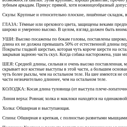
зубным аркадам. Прикус прямой, хотя ножницеобразный допус
Скулы: Крупные и относительно плоские, лишённые складок, 
ГЛАЗА: Тёмные или орехового цвета, защищены веками предпоч
широко и умеренно высоко. В целом, взгляд должен быть вним
УШИ: Высоко посажены по бокам головы, поставлены широко,
длина их не должна превышать 50% от естественной длины пер
Покрыты гладкой шерстью, которая чуть короче шерсти на оста
закрывая заднюю часть скул. Когда собака насторожена, уши м
ШЕЯ: Средней длины, сильная и очень высоко поставленная, му
скрывает все костные выступы в этой части, а большим основа
чуть более рыхлы, чем на остальном теле. На шее имеются не 
части незначительно длиннее, чем на остальном теле.
КОЛОДКА: Косая длина туловища (от выступа плече-лопаточног
Линия верха: Ровная; холка и маклоки находятся на одинаков
Холка: Обширная и выступающая.
Спина: Обширная и крепкая, с полностью развитыми мышцами