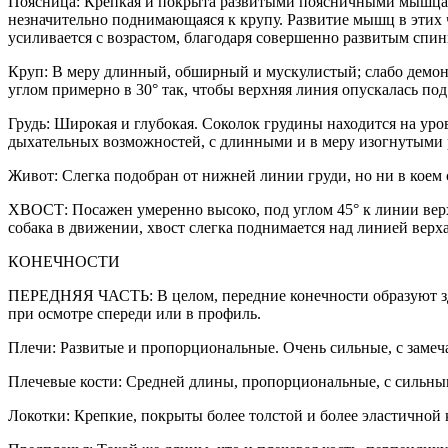
Поясница: Крепкая и покрыта развитыми поясничными мышцами
незначительно поднимающаяся к крупу. Развитие мышц в этих ч
усиливается с возрастом, благодаря совершенно развитым сп
Круп: В меру длинный, обширный и мускулистый; слабо демон
углом примерно в 30° так, чтобы верхняя линия опускалась по
Грудь: Широкая и глубокая. Соколок грудины находится на ур
дыхательных возможностей, с длинными и в меру изогнутыми р
Живот: Слегка подобран от нижней линии груди, но ни в коем
ХВОСТ: Посажен умеренно высоко, под углом 45° к линии верх
собака в движении, хвост слегка поднимается над линией верха
КОНЕЧНОСТИ
ПЕРЕДНЯЯ ЧАСТЬ: В целом, передние конечности образуют зд
при осмотре спереди или в профиль.
Плечи: Развитые и пропорциональные. Очень сильные, с заме
Плечевые кости: Средней длины, пропорциональные, с сильны
Локотки: Крепкие, покрыты более толстой и более эластичной 