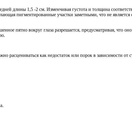
едней длины 1,5 -2 см. Изменчивая густота и толщина соответс
делающая пигментированные участки заметными, что не является 
енное пятно вокруг глаза разрешается, предусматривая, что он
ую.
о расцениваться как недостаток или порок в зависимости от 
а.