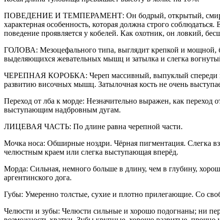
ПОВЕДЕНИЕ И ТЕМПЕРАМЕНТ: Он бодрый, открытый, смирный, 
характерная особенность, которая должна строго соблюдаться. 
поведение проявляется у кобелей. Как охотник, он ловкий, бе
ГОЛОВА: Мезоцефального типа, выглядит крепкой и мощной, бе
выделяющихся жевательных мышц и затылка и слегка вогнутый 
ЧЕРЕПНАЯ КОРОБКА: Череп массивный, выпуклый спереди наза
развитию височных мышц. Затылочная кость не очень выступае
Переход от лба к морде: Незначительно выражен, как переход 
выступающим надбровным дугам.
ЛИЦЕВАЯ ЧАСТЬ: По длине равна черепной части.
Мочка носа: Обширные ноздри. Чёрная пигментация. Слегка вз
челюстным краем или слегка выступающая вперёд.
Морда: Сильная, немного больше в длину, чем в глубину, хорош
аргентинского дога.
Губы: Умеренно толстые, сухие и плотно прилегающие. Со св
Челюсти и зубы: Челюсти сильные и хорошо подогнаны; ни пе
возможность хватки. Зубы крупные, хорошо развитые, прочно 