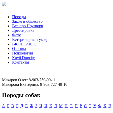
Породы
Закон и общество
Все про Ноузворк
Дрессировка
Фото
Ветеринария и уход
ВКОНТАКТЕ
Отзывы
Психология
Клуб Dogcity
Контакты
Записаться на дрессировку собаки в Москве:
Макаров Олег: 8-903-750-99-11
Макарова Екатерина: 8-903-727-48-10
Породы собак
А
Б
В
Г
Д
Е
Ж
З
И
Й
К
Л
М
Н
О
П
Р
С
Т
У
Ф
Х
Ц