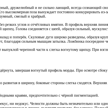
дружелюбный и не сильно лающий, всегда сознающий свою си
Его высокомерная поза вынуждает постоянно конкурировать из-за
сшумный, смелый и храбрый.
з резких углов и отчётливых вмятин. В профиль верхняя линия 
щипец. Голова соединяется с шеей, образуя сильный, мускулис
д и поперёк. Скуловые дуги широко разведены, образуя круп
т, благодаря сильным мышцам затылка. Ложбинка посередине че
от выпуклой черепной части к слегка вогнутому щипцу. При взг
дёрнута, завершая вогнутый профиль морды. При осмотре сбоку
о развитая в ширину, боковые стороны слегка сходятся. Верхняя
ободными краями, предпочтительно с чёрной пигментацией.
рекус, ни недокус. Челюсти должны быть незначительно или о
установленные в линию, выглядят чистыми, без кариеса. Полны