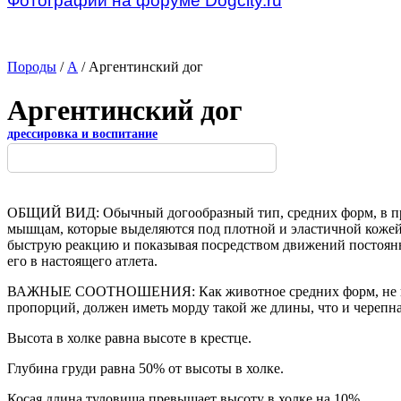
Фотографии на форуме Dogcity.ru
Породы
/
А
/ Аргентинский дог
Аргентинский дог
дрессировка и воспитание
ОБЩИЙ ВИД: Обычный догообразный тип, средних форм, в пр
мышцам, которые выделяются под плотной и эластичной кожей,
быструю реакцию и показывая посредством движений постоянн
его в настоящего атлета.
ВАЖНЫЕ СООТНОШЕНИЯ: Как животное средних форм, не имеет 
пропорций, должен иметь морду такой же длины, что и черепна
Высота в холке равна высоте в крестце.
Глубина груди равна 50% от высоты в холке.
Косая длина туловища превышает высоту в холке на 10%.