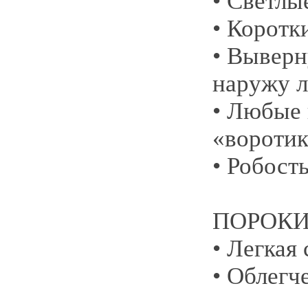
• Светлы
• Коротк
• Выверн
наружу л
• Любые
«воротик
• Робост
ПОРОКИ
• Легкая
• Облегч