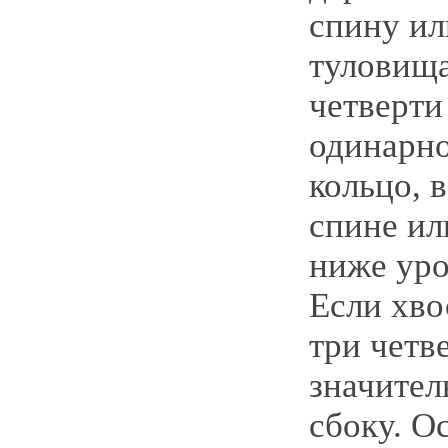
спину ил
туловища
четверти
одинарно
кольцо, 
спине ил
ниже уро
Если хво
три четв
значител
сбоку. О