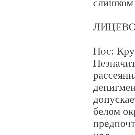
слишком 
ЛИЦЕВО
Нос: Кру
Незначит
рассеянн
депигме
допускае
белом ок
предпоч