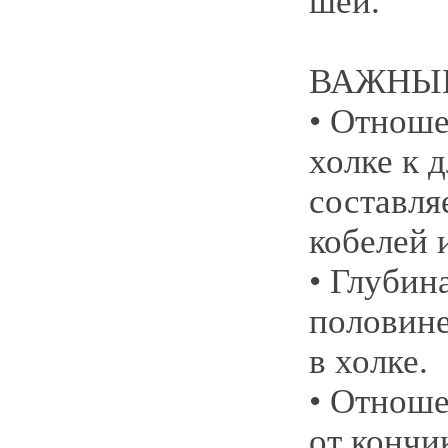
шеи.
ВАЖНЫЕ
• Отноше
холке к 
составляе
кобелей и
• Глубин
половине
в холке.
• Отноше
от кончи