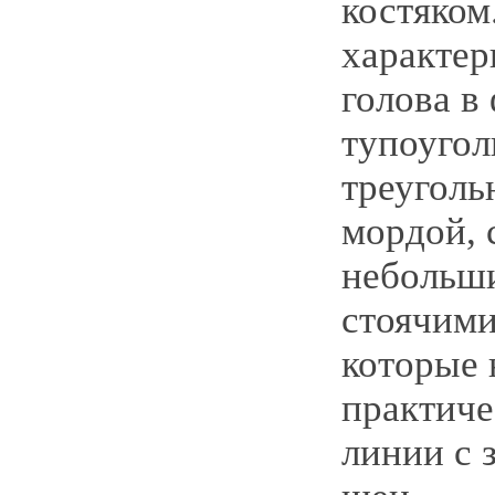
костяком
характер
голова в
тупоугол
треуголь
мордой, 
небольши
стоячим
которые 
практиче
линии с 