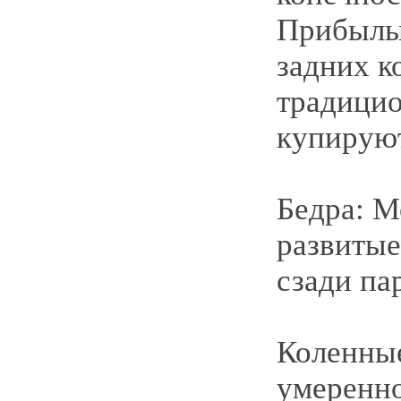
Прибылы
задних к
традици
купируют
Бедра: 
развитые
сзади па
Коленные
умеренн