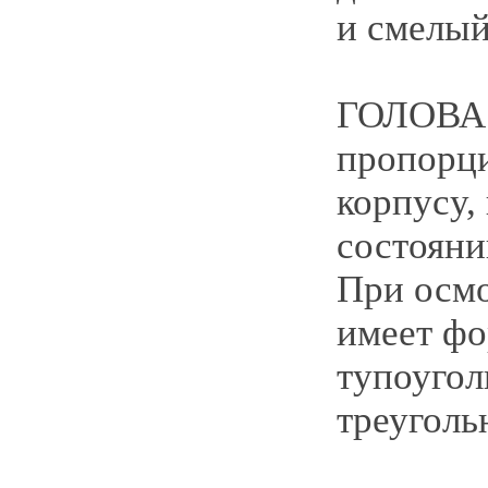
и смелый
ГОЛОВА:
пропорц
корпусу,
состояни
При осмо
имеет ф
тупоугол
треуголь