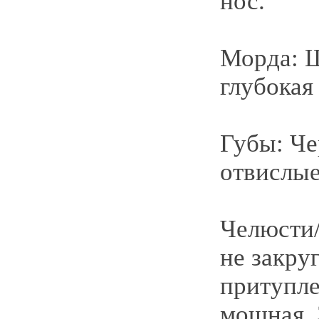
нос.
Морда: 
глубокая
Губы: Че
отвислые
Челюсти/
не закруг
притупле
мощная.