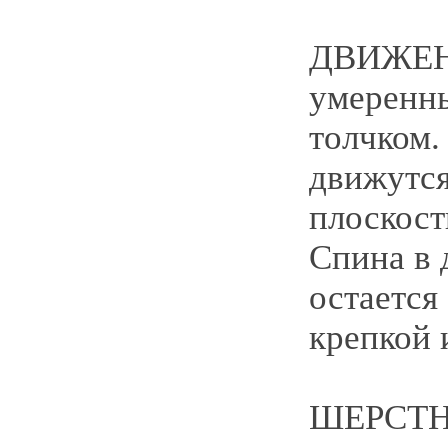
ДВИЖЕНИ
умеренн
толчком.
движутся
плоскост
Спина в
остается
крепкой 
ШЕРСТН