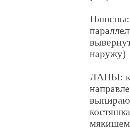
Плюсны: 
параллел
вывернут
наружу)
ЛАПЫ: к
направле
выпира
костяшка
мякише