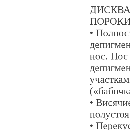
ДИСКВ
ПОРОКИ
• Полно
депигме
нос. Нос
депигме
участкам
(«бабочк
• Висячи
полусто
• Переку