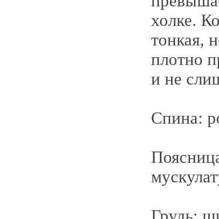
превышае
холке. К
тонкая, 
плотно п
и не сли
Спина: р
Поясница
мускула
Грудь: ш