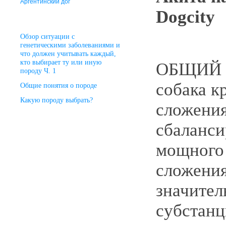
Аргентинский дог
Dogcity
Oбзор cитуации с
генетическими заболеваниями и
что должен учитывать каждый,
кто выбирает ту или иную
ОБЩИЙ B
породу Ч. 1
собака к
Общие понятия о породе
Какую породу выбрать?
сложени
сбаланси
мощного 
сложения
значител
субстанц