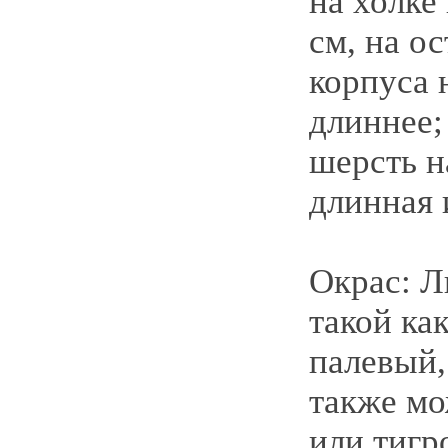
на холке
см, на о
корпуса 
длиннее;
шерсть н
длинная 
Окрас: Л
такой ка
палевый,
также мо
или тигр