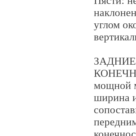
Пясти: н
наклонен
углом око
вертикал
ЗАДНИЕ
КОНЕЧН
мощной 
ширина и
сопоста
передни
конечнос