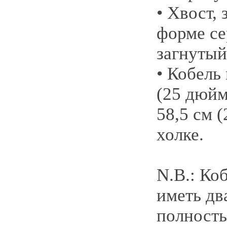
• Хвост, 
форме се
загнуты
• Кобель
(25 дюйм
58,5 см 
холке.
N.В.: Ко
иметь дв
полност