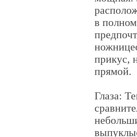
располож
в полном
предпочт
ножнице
прикус, 
прямой.
Глаза: Т
сравните
небольши
выпуклые