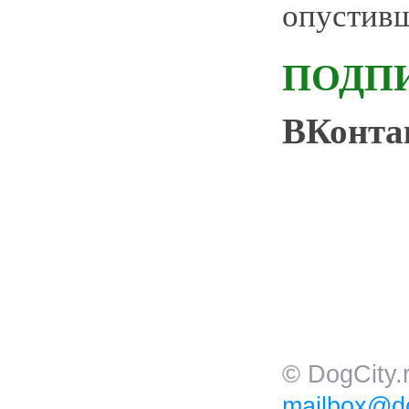
опустивш
ПОДП
ВКонт
© DogCity
mailbox@do