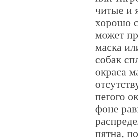
читые и 
хорошо 
может пр
маска ил
собак сп
окраса м
отсутств
пегого о
фоне ра
распред
пятна, 