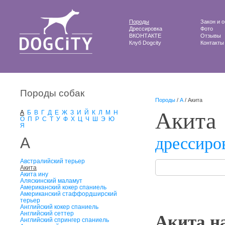
Породы
Закон и 
Дрессировка
Фото
ВКОНТАКТЕ
Отзывы
Клуб Dogcity
Контакты
Породы собак
Породы
/
А
/ Акита
Акита
А
Б
В
Г
Д
Е
Ж
З
И
Й
К
Л
М
Н
О
П
Р
С
Т
У
Ф
Х
Ц
Ч
Ш
Э
Ю
Я
дрессиро
А
Австралийский терьер
Акита
Акита ину
Аляскинский маламут
Американский кокер спаниель
Американский стаффордширский
терьер
Английский кокер спаниель
Английский сеттер
Акита н
Английский спрингер спаниель