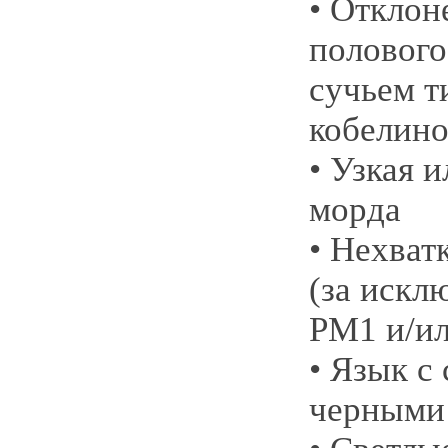
• Отклон
полового
сучьем т
кобелино
• Узкая 
морда
• Нехват
(за искл
РМ1 и/и
• Язык с
черными