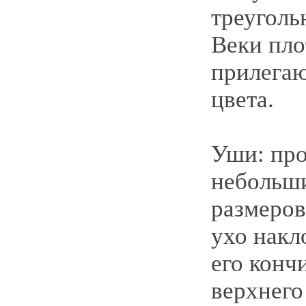
треуголь
Веки пло
прилегаю
цвета.
Уши: про
небольши
размеров
ухо накл
его конч
верхнего