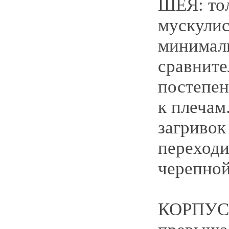
ШЕЯ: тол
мускулис
минимал
сравните
постепен
к плеча
загривок
переходи
черепной
КОРПУС: