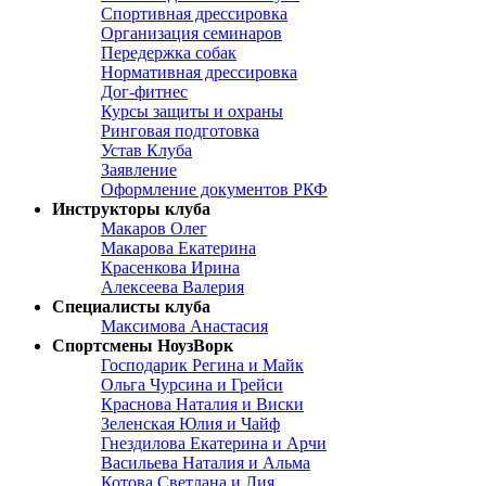
Спортивная дрессировка
Организация семинаров
Передержка собак
Нормативная дрессировка
Дог-фитнес
Курсы защиты и охраны
Ринговая подготовка
Устав Клуба
Заявление
Оформление документов РКФ
Инструкторы клуба
Макаров Олег
Макарова Екатерина
Красенкова Ирина
Алексеева Валерия
Специалисты клуба
Максимова Анастасия
Спортсмены НоузВорк
Господарик Регина и Майк
Ольга Чурсина и Грейси
Краснова Наталия и Виски
Зеленская Юлия и Чайф
Гнездилова Екатерина и Арчи
Васильева Наталия и Альма
Котова Светлана и Лия