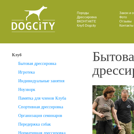
Породы
Закон и 
Дрессировка
Фото
ВКОНТАКТЕ
Отзывы
Клуб Dogcity
Контакты
Бытова
Клуб
дресси
Бытовая дрессировка
Игротека
Индивидуальные занятия
Ноузворк
Памятка для членов Клуба
Спортивная дрессировка
Организация семинаров
Передержка собак
Нормативная дрессировка