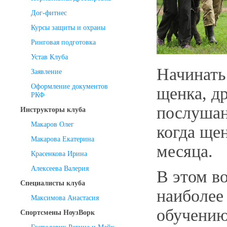
Дог-фитнес
Курсы защиты и охраны
Ринговая подготовка
Устав Клуба
Начинать
Заявление
Оформление документов
щенка, д
РКФ
послушан
Инструкторы клуба
Макаров Олег
когда ще
Макарова Екатерина
месяца.
Красенкова Ирина
Алексеева Валерия
В этом во
Специалисты клуба
наиболее
Максимова Анастасия
обучению
Спортсмены НоузВорк