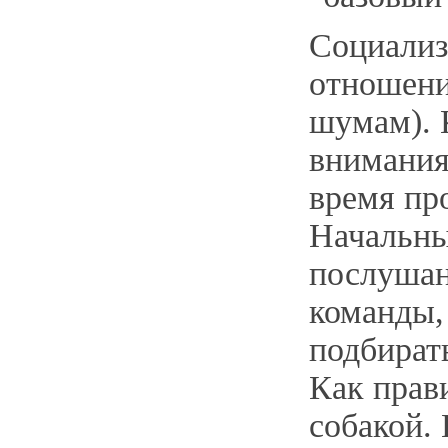
Социализ
отношени
шумам). 
внимания
время пр
Начальны
послушан
команды,
подбирать
Как прав
собакой.