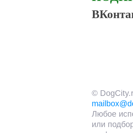
ВКонт
© DogCity
mailbox@do
Любое исп
или подбо