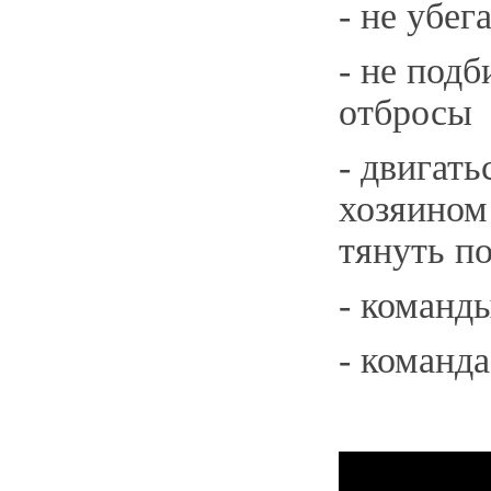
- не убег
- не подб
отбросы
- двигать
хозяином 
тянуть п
- команды
- команд