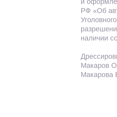
и оформлен
РФ «Об ав
Уголовног
разрешения
наличии сс
Дрессировк
Макаров Ол
Макарова Е