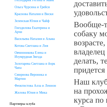
Господарик Регина и Майк
доставит
Ольга Чурсина и Грейси
удовольс
Краснова Наталия и Виски
Зеленская Юлия и Чайф
Вообще-т
Гнездилова Екатерина и
собаку м
Арчи
Васильева Наталия и Альма
возрасте,
Котова Светлана и Лия
владелец
Овчинникова Елена и
Изумрудная Звезда
делать, т
Золотарева Светлана и йорк
придется 
Чапа
Смирнова Вероника и
Мартин
Наш клуб
Феоктистова Алла и Леннон
на прохо
Жилова Юлия и Мика
курса по 
Партнеры клуба