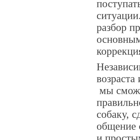
поступат
ситуации
разбор п
основным
коррекци
Независи
возраста 
мы сможе
правильн
собаку, с
общение 
и просты