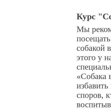
Курс "С
Мы реко
посещать
собакой 
этого у н
специаль
«Собака 
избавить
споров, 
воспитыв