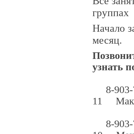
Все заня
группа
Начало з
месяц.
Позвони
узнать п
8-903-7
11 Мака
8-903-7