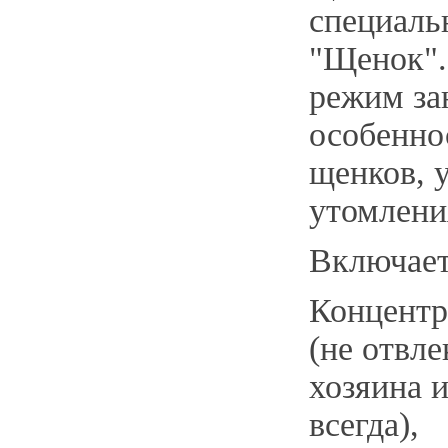
специаль
"Щенок"
режим за
особенно
щенков, 
утомлени
Включает
Концент
(не отвле
хозяина 
всегда),