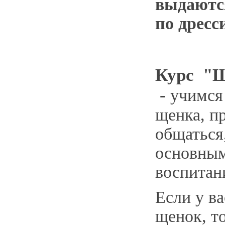
выдаютс
по дресс
Курс "
-
учимся
щенка, п
общаться
основны
воспитан
Если у ва
щенок, т