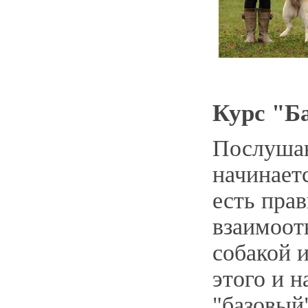
Курс "Б
Послушан
начинаетс
есть пра
взаимоот
собакой 
этого и 
"базовый"