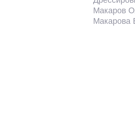
Дрессировк
Макаров Ол
Макарова Е