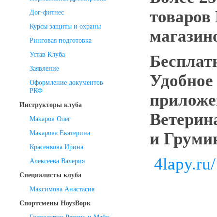
товаров
Дог-фитнес
Курсы защиты и охраны
магазин
Ринговая подготовка
Устав Клуба
Бесплат
Заявление
Удобное
Оформление документов
РКФ
приложе
Инструкторы клуба
Ветерин
Макаров Олег
Макарова Екатерина
и Груми
Красенкова Ирина
4lapy.ru/
Алексеева Валерия
Специалисты клуба
Максимова Анастасия
Спортсмены НоузВорк