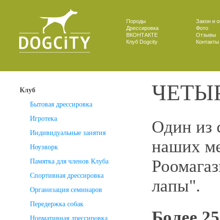
Породы
Закон и 
Дрессировка
Фото
ВКОНТАКТЕ
Отзывы
Клуб Dogcity
Контакты
ЧЕТЫ
Клуб
Бытовая дрессировка
Игротека
Один из 
Индивидуальные занятия
наших ме
Ноузворк
Pоомагаз
Памятка для членов Клуба
Спортивная дрессировка
лапы".
Организация семинаров
Передержка собак
Более 25
Нормативная дрессировка