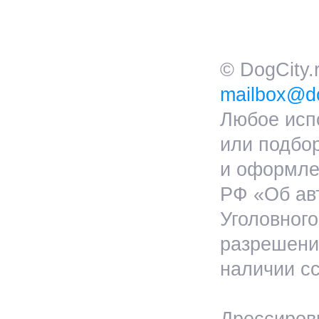
© DogCity
mailbox@do
Любое исп
или подбо
и оформлен
РФ «Об ав
Уголовног
разрешения
наличии сс